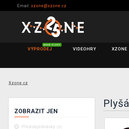
Email:
xzone@xzone.cz
NOVÉ SLEVY
VÝPRODEJ
VIDEOHRY
XZONE 
Xzone.cz
Plyšá
ZOBRAZIT JEN
Předobjednávky
(0)