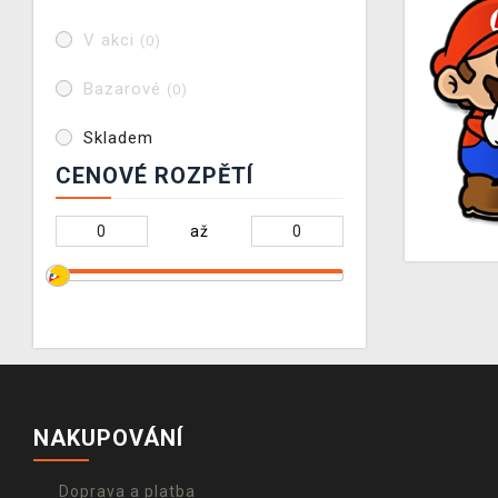
V akci
(0)
Bazarové
(0)
Skladem
CENOVÉ ROZPĚTÍ
až
NAKUPOVÁNÍ
Doprava a platba