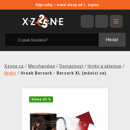
NOVÉ SLEVY
Výprodej – nové slevy od 1. srpna
›
VÝPRODEJ
VIDEOHRY
XZONE ORIGINALS
Hledat
TÉMATIKY
OBLEČENÍ A DOPLŇKY
Xzone.cz
/
Merchandise
/
Domácnost
/
Hrnky a sklenice
/
MERCHANDISE
Hrnky
/
Hrnek Berserk - Berserk XL (měnící se)
SPOLEČENSKÉ HRY
BLOG
Sleva 63 %
KONTAKT
PRODEJNY