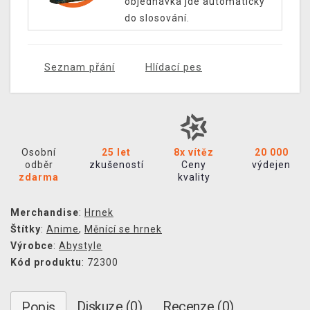
objednávka jde automaticky
do slosování.
Seznam přání
Hlídací pes
Osobní
25 let
8x vítěz
20 000
odběr
zkušeností
Ceny
výdejen
zdarma
kvality
Merchandise
:
Hrnek
Štítky
:
Anime
,
Měnící se hrnek
Výrobce
:
Abystyle
Kód produktu
: 72300
Diskuze (0)
Recenze (0)
Popis