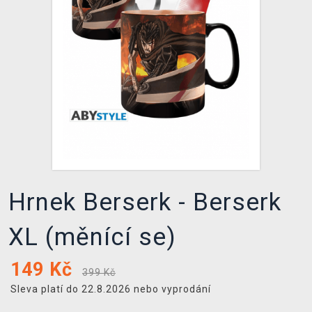
DOPRAVA
XZONE KLUB
TCG & BOARDGAME HUB
VÝKUP HER (BAZAR)
Hrnek Berserk - Berserk
XL (měnící se)
149
Kč
399 Kč
Sleva platí do 22.8.2026 nebo vyprodání