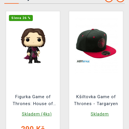
Sleva 26 %
Figurka Game of
Kšiltovka Game of
Thrones: House of
Thrones - Targaryen
the Dragon - Jarcarys
Skladem (4ks)
Skladem
Valaryon (Funko POP!
House of the Dragon