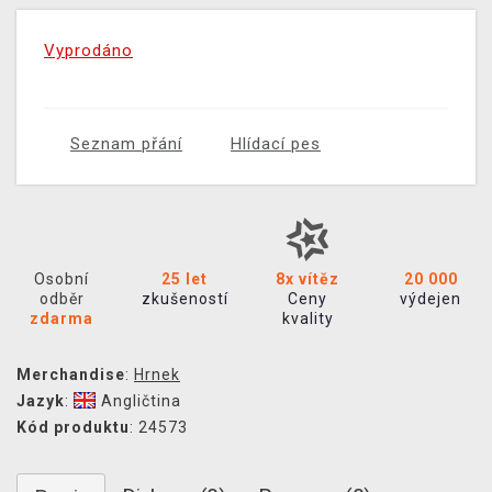
Vyprodáno
Seznam přání
Hlídací pes
Osobní
25 let
8x vítěz
20 000
odběr
zkušeností
Ceny
výdejen
zdarma
kvality
Merchandise
:
Hrnek
Jazyk
:
Angličtina
Kód produktu
: 24573