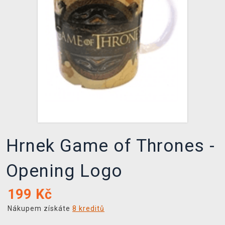
DOPRAVA
XZONE KLUB
TCG & BOARDGAME HUB
VÝKUP HER (BAZAR)
Hrnek Game of Thrones -
Opening Logo
199
Kč
Nákupem získáte
8 kreditů