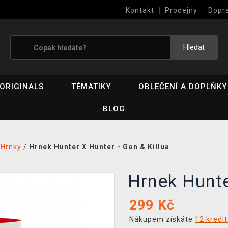
Kontakt
Prodejny
Dopr
Výkup her (bazar)
Hledat
ORIGINALS
TÉMATIKY
OBLEČENÍ A DOPLŇKY
BLOG
/
Hrnky
/
Hrnek Hunter X Hunter - Gon & Killua
Hrnek Hunte
299
Kč
Nákupem získáte
12 kredi