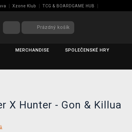
ava
Xzone Klub
TCG & BOARDGAME HUB
Prázdný košík
MERCHANDISE
SPOLEČENSKÉ HRY
r X Hunter - Gon & Killua
tů