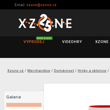
Email:
xzone@xzone.cz
NOVÉ SLEVY
VÝPRODEJ
VIDEOHRY
XZONE 
Xzone.cz
/
Merchandise
/
Domácnost
/
Hrnky a sklenice
Galerie