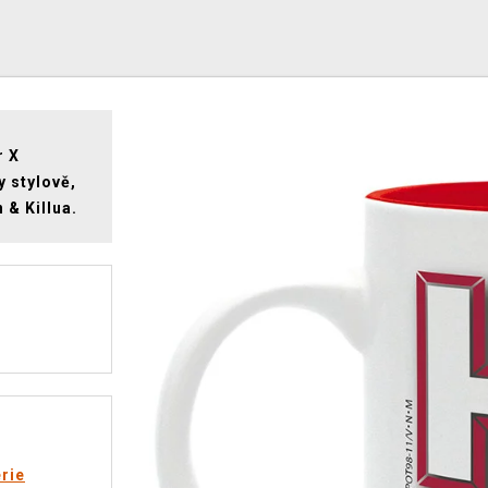
r X
y stylově,
 & Killua.
rie