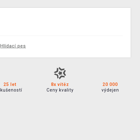
Hlídací pes
25 let
8x vítěz
20 000
zkušeností
Ceny kvality
výdejen