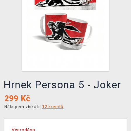
DOPRAVA
XZONE KLUB
TCG & BOARDGAME HUB
VÝKUP HER (BAZAR)
Hrnek Persona 5 - Joker
299
Kč
Nákupem získáte
12 kreditů
Vyprodáno