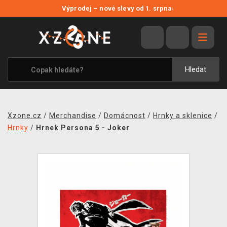
NOVÉ SLEVY
Výprodej – nové slevy od 1. srpna
›
VÝPRODEJ
VIDEOHRY
XZONE ORIGINALS
Hledat
TÉMATIKY
OBLEČENÍ A DOPLŇKY
Xzone.cz
/
Merchandise
/
Domácnost
/
Hrnky a sklenice
/
MERCHANDISE
Hrnky
/
Hrnek Persona 5 - Joker
SPOLEČENSKÉ HRY
BLOG
KONTAKT
PRODEJNY