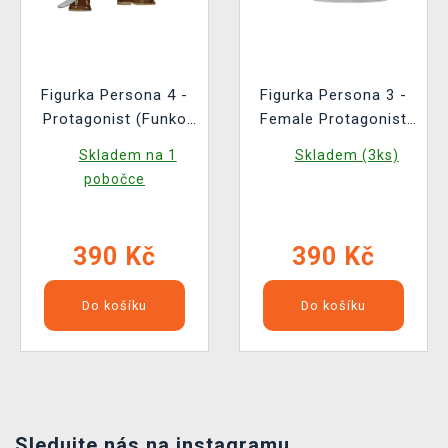
Figurka Persona 4 -
Figurka Persona 3 -
Protagonist (Funko
Female Protagonist
POP! Games 1238)
30th Anniversary
Skladem na 1
Skladem (3ks)
(Funko POP! Games
pobočce
1237)
390 Kč
390 Kč
Do košíku
Do košíku
Sledujte nás na instagramu