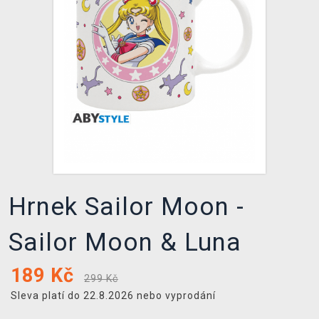
DOPRAVA
XZONE KLUB
TCG & BOARDGAME HUB
VÝKUP HER (BAZAR)
Hrnek Sailor Moon -
Sailor Moon & Luna
189
Kč
299 Kč
Sleva platí do 22.8.2026 nebo vyprodání