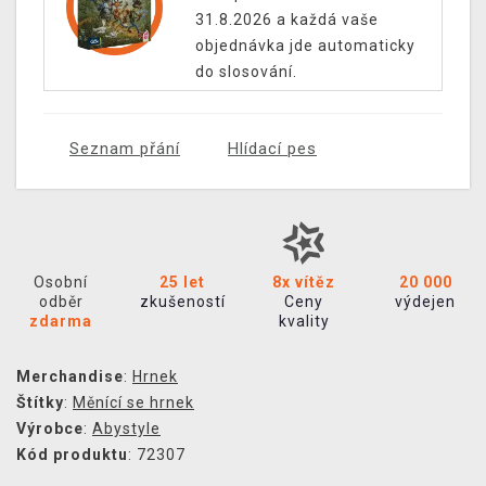
31.8.2026 a každá vaše
objednávka jde automaticky
do slosování.
Seznam přání
Hlídací pes
Osobní
25 let
8x vítěz
20 000
odběr
zkušeností
Ceny
výdejen
zdarma
kvality
Merchandise
:
Hrnek
Štítky
:
Měnící se hrnek
Výrobce
:
Abystyle
Kód produktu
: 72307