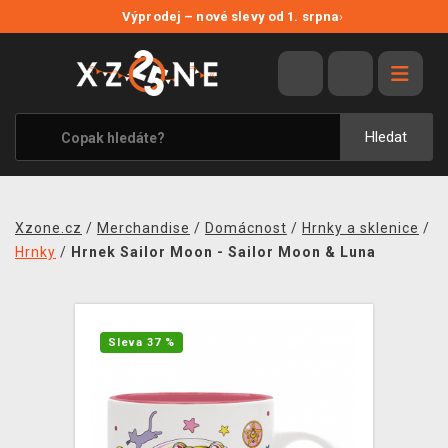
NOVÉ SLEVY
Výprodej – nové slevy od 1. srpna
›
VÝPRODEJ
VIDEOHRY
XZONE ORIGINALS
Hledat
TÉMATIKY
OBLEČENÍ A DOPLŇKY
Xzone.cz
/
Merchandise
/
Domácnost
/
Hrnky a sklenice
/
MERCHANDISE
Hrnky
/
Hrnek Sailor Moon - Sailor Moon & Luna
SPOLEČENSKÉ HRY
BLOG
Sleva 37 %
KONTAKT
PRODEJNY