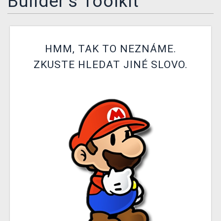
Builder's Toolkit
DOPRAVA
XZONE KLUB
HMM, TAK TO NEZNÁME.
TCG & BOARDGAME HUB
ZKUSTE HLEDAT JINÉ SLOVO.
VÝKUP HER (BAZAR)