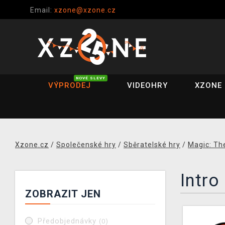
Email:
xzone@xzone.cz
NOVÉ SLEVY
VÝPRODEJ
VIDEOHRY
XZONE 
Xzone.cz
/
Společenské hry
/
Sběratelské hry
/
Magic: Th
Intro
ZOBRAZIT JEN
Předobjednávky
(0)