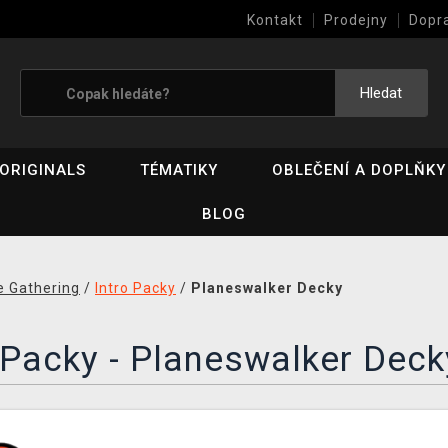
Kontakt
Prodejny
Dopr
Výkup her (bazar)
Hledat
ORIGINALS
TÉMATIKY
OBLEČENÍ A DOPLŇKY
BLOG
e Gathering
/
Intro Packy
/
Planeswalker Decky
 Packy - Planeswalker Deck