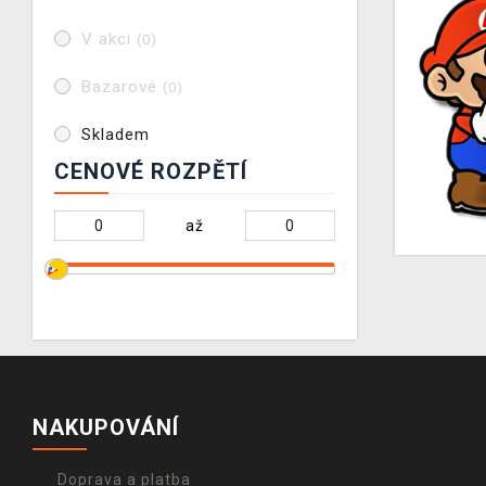
V akci
(0)
Bazarové
(0)
Skladem
CENOVÉ ROZPĚTÍ
až
NAKUPOVÁNÍ
Doprava a platba