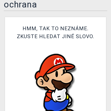
ochrana
DOPRAVA
XZONE KLUB
HMM, TAK TO NEZNÁME.
TCG & BOARDGAME HUB
ZKUSTE HLEDAT JINÉ SLOVO.
VÝKUP HER (BAZAR)