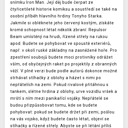
snímku Iron Man. Její děj bude čerpat ze
čtyřicetileté historie komiksu a soustředí se také na
osobní příběh hlavního hrdiny Tonyho Starka.
Jakmile si obléknete jeho červený kostým, získáte
kromě schopnost létat několik zbraní: Repulsor
Beam umístěný na hrudi, řízené střely na rukou
apod. Budete se pohybovat ve spoustě exteriérů,
např. v okolí ruské základny na zasněžené hoře. Pro
zpestření soubojů budete moci protivníky odrážet
vším, od obyčejných raket po projektily z obranných
věží. V plné verzi bude podle autorů dokonce možné
strhávat stíhačky z oblohy a házet s nimi po
nepřátelích na zemi. Pokud rivalové přitáhnou s
tankem, slétne hrdina z oblohy, urve vozidlu vršek a
mrští s ním mezi panikařící vojáky. Nepřátelé se
budou přizpůsobovat tomu, kde se budete
pohybovat: pokud se budete držet při zemi, pošlou
na vás vojsko, když budete často létat, objeví se
stíhačky a řízené střely. Abyste se při létání příliš