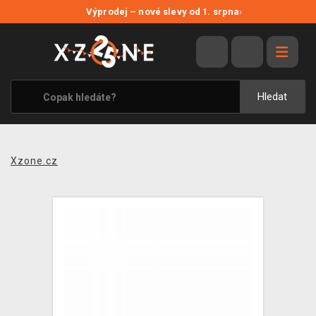
NOVÉ SLEVY
Výprodej – nové slevy od 1. srpna
›
VÝPRODEJ
VIDEOHRY
XZONE ORIGINALS
Hledat
TÉMATIKY
OBLEČENÍ A DOPLŇKY
Xzone.cz
MERCHANDISE
SPOLEČENSKÉ HRY
BLOG
KONTAKT
PRODEJNY