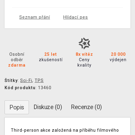
Seznam přání
Hlídací pes
Osobní
25 let
8x vítěz
20 000
odběr
zkušeností
Ceny
výdejen
zdarma
kvality
Štítky
:
Sci-Fi
,
TPS
Kód produktu
: 13460
Diskuze (0)
Recenze (0)
Popis
Third-person akce založená na příběhu filmového