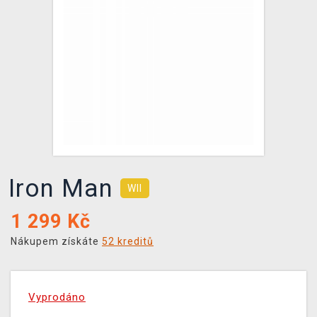
DOPRAVA
XZONE KLUB
TCG & BOARDGAME HUB
VÝKUP HER (BAZAR)
Iron Man
WII
1 299
Kč
Nákupem získáte
52 kreditů
Vyprodáno