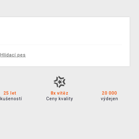
Hlídací pes
25 let
8x vítěz
20 000
zkušeností
Ceny kvality
výdejen