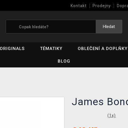
Kontakt
Prodejny
Dopr
Výkup her (bazar)
Hledat
ORIGINALS
TÉMATIKY
OBLEČENÍ A DOPLŇKY
BLOG
James Bond
(
1
x)