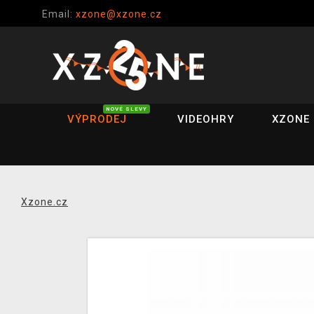
Email:
xzone@xzone.cz
NOVÉ SLEVY
VÝPRODEJ
VIDEOHRY
XZONE 
Xzone.cz