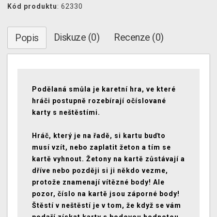
Kód produktu
: 62330
Diskuze (0)
Recenze (0)
Popis
Podělaná smůla je karetní hra, ve které
hráči postupně rozebírají očíslované
karty s neštěstími.
Hráč, který je na řadě, si kartu buďto
musí vzít, nebo zaplatit žeton a tím se
kartě vyhnout. Žetony na kartě zůstávají a
dříve nebo později si ji někdo vezme,
protože znamenají vítězné body! Ale
pozor, číslo na kartě jsou záporné body!
Štěstí v neštěstí je v tom, že když se vám