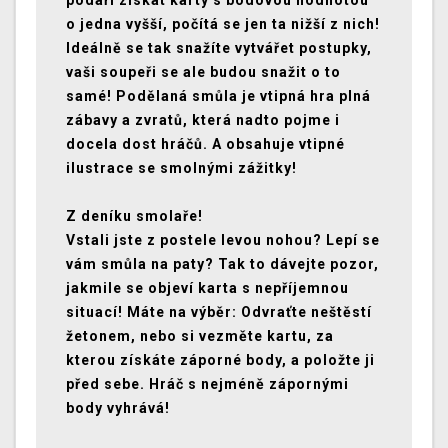
podaří získat karty s bodovou hodnotou
o jedna vyšší, počítá se jen ta nižší z nich!
Ideálně se tak snažíte vytvářet postupky,
vaši soupeři se ale budou snažit o to
samé! Podělaná smůla je vtipná hra plná
zábavy a zvratů, která nadto pojme i
docela dost hráčů. A obsahuje vtipné
ilustrace se smolnými zážitky!
Z deníku smolaře!
Vstali jste z postele levou nohou? Lepí se
vám smůla na paty? Tak to dávejte pozor,
jakmile se objeví karta s nepříjemnou
situací! Máte na výběr: Odvraťte neštěstí
žetonem, nebo si vezměte kartu, za
kterou získáte záporné body, a položte ji
před sebe. Hráč s nejméně zápornými
body vyhrává!