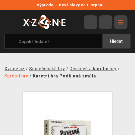
NOVÉ SLEVY
Výprodej – nové slevy od 1. srpna
›
VÝPRODEJ
VIDEOHRY
XZONE ORIGINALS
Hledat
TÉMATIKY
OBLEČENÍ A DOPLŇKY
Xzone.cz
/
Společenské hry
/
Deskové a karetní hry
/
MERCHANDISE
Karetní hry
/
Karetní hra Podělaná smůla
SPOLEČENSKÉ HRY
BLOG
KONTAKT
PRODEJNY