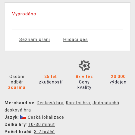
Vyprodáno
Seznam přání
Hlídací pes
Osobní
25 let
8x vítěz
20 000
odběr
zkušeností
Ceny
výdejen
zdarma
kvality
Merchandise
:
Desková hra
,
Karetní hra
,
Jednoduchá
desková hra
Jazyk
:
Česká lokalizace
Délka hry
:
10-30 minut
Počet hráčů
:
3-7 hráčů