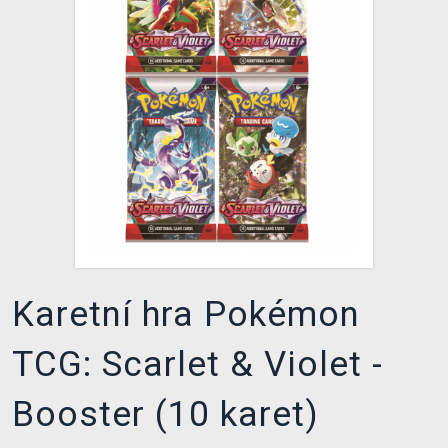
DOPRAVA
XZONE KLUB
TCG & BOARDGAME HUB
VÝKUP HER (BAZAR)
Karetní hra Pokémon
TCG: Scarlet & Violet -
Booster (10 karet)