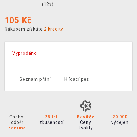
(
12
x)
105
Kč
Nákupem získáte
2 kredity
Vyprodáno
Seznam přání
Hlídací pes
Osobní
25 let
8x vítěz
20 000
odběr
zkušeností
Ceny
výdejen
zdarma
kvality