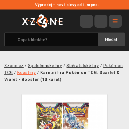
NOVÉ SLEVY
Výprodej – nové slevy od 1. srpna
›
VÝPRODEJ
VIDEOHRY
XZONE ORIGINALS
Hledat
TÉMATIKY
OBLEČENÍ A DOPLŇKY
Xzone.cz
/
Společenské hry
/
Sběratelské hry
/
Pokémon
MERCHANDISE
TCG
/
Boostery
/
Karetní hra Pokémon TCG: Scarlet &
Violet - Booster (10 karet)
SPOLEČENSKÉ HRY
BLOG
KONTAKT
PRODEJNY