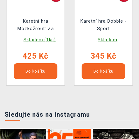
Karetní hra
Karetní hra Dobble -
Mozkožrout: Za
Sport
hranice evoluce
Skladem (1ks)
Skladem
(rozšíření)
425 Kč
345 Kč
Do košíku
Do košíku
Sledujte nás na instagramu