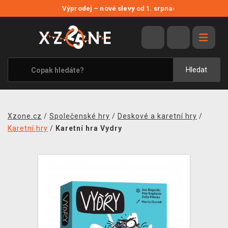
NOVÉ SLEVY
Výprodej – nové slevy od 1. srpna
›
VÝPRODEJ
VIDEOHRY
XZONE ORIGINALS
Hledat
TÉMATIKY
OBLEČENÍ A DOPLŇKY
Xzone.cz
/
Společenské hry
/
Deskové a karetní hry
/
MERCHANDISE
Karetní hry
/
Karetní hra Vydry
SPOLEČENSKÉ HRY
BLOG
KONTAKT
PRODEJNY