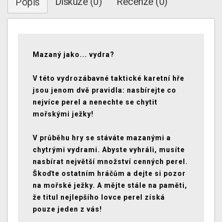
Diskuze (0)
Recenze (0)
Popis
Mazaný jako... vydra?
V této vydrozábavné taktické karetní hře
jsou jenom dvě pravidla: nasbírejte co
nejvíce perel a nenechte se chytit
mořskými ježky!
V průběhu hry se stáváte mazanými a
chytrými vydrami. Abyste vyhráli, musíte
nasbírat největší množství cenných perel.
Škoďte ostatním hráčům a dejte si pozor
na mořské ježky. A mějte stále na paměti,
že titul nejlepšího lovce perel získá
pouze jeden z vás!