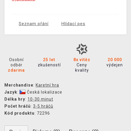
Seznam přání
Hlídací pes
Osobní
25 let
8x vítěz
20 000
odběr
zkušeností
Ceny
výdejen
zdarma
kvality
Merchandise
:
Karetní hra
Jazyk
:
Česká lokalizace
Délka hry
:
10-30 minut
Počet hráčů
:
3-5 hráčů
Kód produktu
: 72296