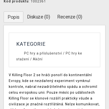
Kód produktu
: 1002361
Diskuze (0)
Recenze (0)
Popis
KATEGORIE
PC hry a příslušenství
/
PC hry ke
stažení
/
Akční
V Killing Floor 2 se hráči ponoří do kontinentální
Evropy, kde se nezdařený experiment vymknul
kontrole, nabral nezadržitelného spádu a ochromil
celou evropskou unii. Pouze měsíc po událostech
Killing Floor se klonové rozšíří prakticky všude a
civilizace je značně roztříštěná. Nelze komunikovat,