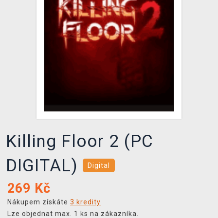
DOPRAVA
XZONE KLUB
TCG & BOARDGAME HUB
VÝKUP HER (BAZAR)
Killing Floor 2 (PC
DIGITAL)
Digital
269
Kč
Nákupem získáte
3 kredity
Lze objednat max. 1 ks na zákazníka.