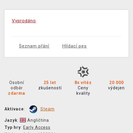
Vyprodáno
Seznam přání
Hlídací pes
Osobní
25 let
8x vítěz
20 000
odběr
zkušeností
Ceny
výdejen
zdarma
kvality
Aktivace
:
Steam
Jazyk
:
Angličtina
Typ hry
:
Early Access