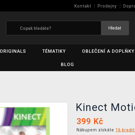
Kontakt
Prodejny
Dopr
Výkup her (bazar)
Hledat
ORIGINALS
TÉMATIKY
OBLEČENÍ A DOPLŇKY
BLOG
Kinect Mot
399
Kč
Nákupem získáte
16 kredi