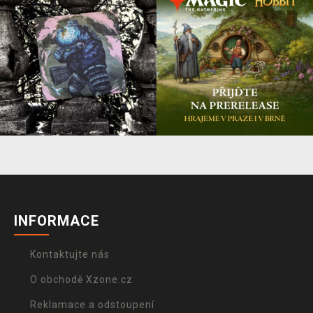
INFORMACE
Kontaktujte nás
O obchodě Xzone.cz
Reklamace a odstoupení