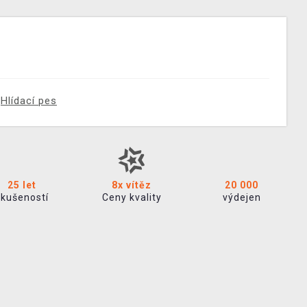
Hlídací pes
25 let
8x vítěz
20 000
zkušeností
Ceny kvality
výdejen