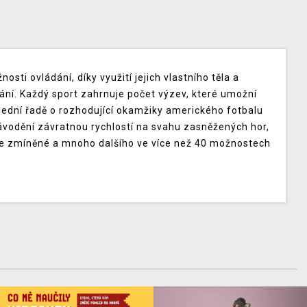
sti ovládání, díky využití jejich vlastního těla a
tání. Každý sport zahrnuje počet výzev, které umožní
lední řadě o rozhodující okamžiky amerického fotbalu
závodění závratnou rychlostí na svahu zasněžených hor,
ýše zmíněné a mnoho dalšího ve více než 40 možnostech