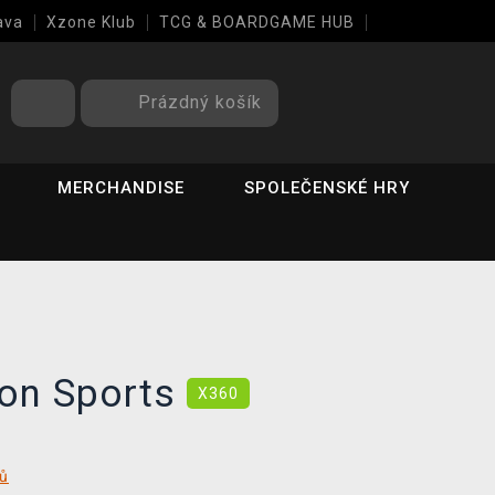
ava
Xzone Klub
TCG & BOARDGAME HUB
Prázdný košík
MERCHANDISE
SPOLEČENSKÉ HRY
ion Sports
X360
tů