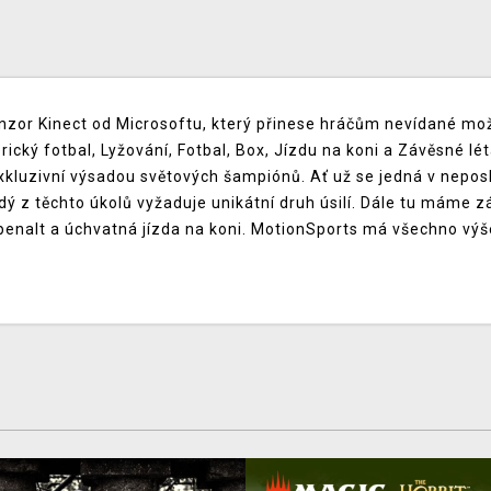
enzor Kinect od Microsoftu, který přinese hráčům nevídané možno
ický fotbal, Lyžování, Fotbal, Box, Jízdu na koni a Závěsné lé
xkluzivní výsadou světových šampiónů. Ať už se jedná v nepos
dý z těchto úkolů vyžaduje unikátní druh úsilí. Dále tu máme 
m penalt a úchvatná jízda na koni. MotionSports má všechno v