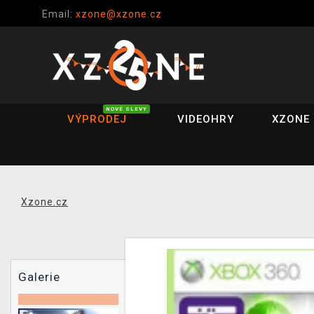
Email:
xzone@xzone.cz
NOVÉ SLEVY
VÝPRODEJ
VIDEOHRY
XZONE 
Xzone.cz
Galerie