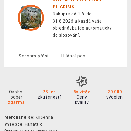
VYHRAJTE PODEPSANÉ
PILGRIMS
Nakupte od 1.8. do
31.8.2026 a každá vaše
objednávka jde automaticky
do slosování.
Seznam přání
Hlídací pes
Osobní
25 let
8x vítěz
20 000
odběr
zkušeností
Ceny
výdejen
zdarma
kvality
Merchandise
:
Klíčenka
Výrobce
:
Fanattik