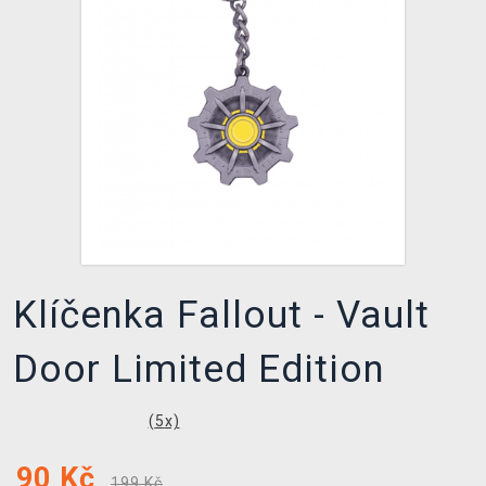
DOPRAVA
XZONE KLUB
TCG & BOARDGAME HUB
VÝKUP HER (BAZAR)
Klíčenka Fallout - Vault
Door Limited Edition
(
5
x)
90
Kč
199 Kč