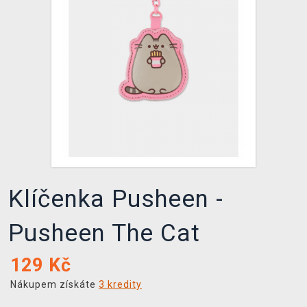
DOPRAVA
XZONE KLUB
TCG & BOARDGAME HUB
VÝKUP HER (BAZAR)
Klíčenka Pusheen -
Pusheen The Cat
129
Kč
Nákupem získáte
3 kredity