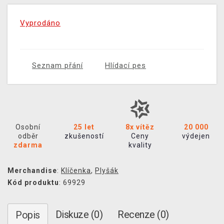
Vyprodáno
Seznam přání
Hlídací pes
Osobní
25 let
8x vítěz
20 000
odběr
zkušeností
Ceny
výdejen
zdarma
kvality
Merchandise
:
Klíčenka
,
Plyšák
Kód produktu
: 69929
Diskuze (0)
Recenze (0)
Popis