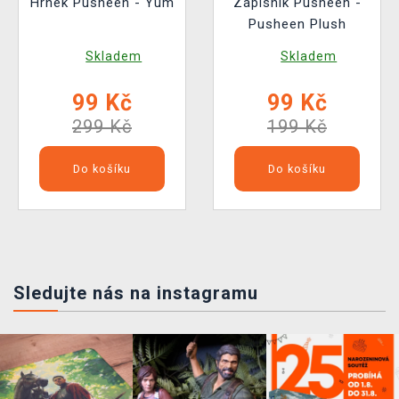
Hrnek Pusheen - Yum
Zápisník Pusheen -
Pusheen Plush
Skladem
Skladem
99 Kč
99 Kč
299 Kč
199 Kč
Do košíku
Do košíku
Sledujte nás na instagramu