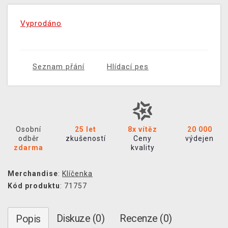
Vyprodáno
Seznam přání
Hlídací pes
Osobní
25 let
8x vítěz
20 000
odběr
zkušeností
Ceny
výdejen
zdarma
kvality
Merchandise
:
Klíčenka
Kód produktu
: 71757
Diskuze (0)
Recenze (0)
Popis