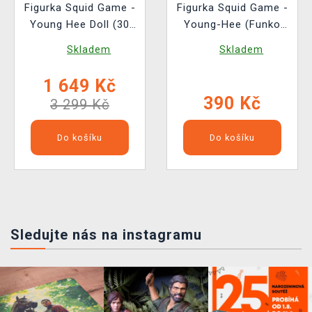
Figurka Squid Game -
Figurka Squid Game -
Young Hee Doll (30
Young-Hee (Funko
cm se zvukem)
POP! Television 1731)
Skladem
Skladem
(Beast Kingdom)
1 649 Kč
390 Kč
3 299 Kč
Do košíku
Do košíku
Sledujte nás na instagramu