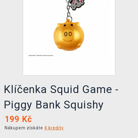
DOPRAVA
XZONE KLUB
TCG & BOARDGAME HUB
VÝKUP HER (BAZAR)
Klíčenka Squid Game -
Piggy Bank Squishy
199
Kč
Nákupem získáte
4 kredity