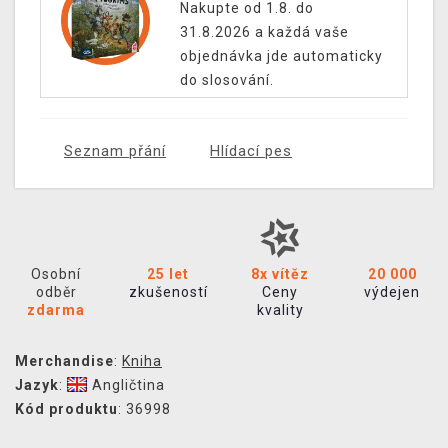
Nakupte od 1.8. do
31.8.2026 a každá vaše
objednávka jde automaticky
do slosování.
Seznam přání
Hlídací pes
Osobní
25 let
8x vítěz
20 000
odběr
zkušeností
Ceny
výdejen
zdarma
kvality
Merchandise
:
Kniha
Jazyk
:
Angličtina
Kód produktu
: 36998