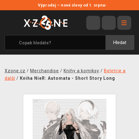
NOVÉ SLEVY
Výprodej – nové slevy od 1. srpna
›
VÝPRODEJ
VIDEOHRY
XZONE ORIGINALS
Hledat
TÉMATIKY
OBLEČENÍ A DOPLŇKY
Xzone.cz
/
Merchandise
/
Knihy a komiksy
/
Beletrie a
MERCHANDISE
další
/
Kniha NieR: Automata - Short Story Long
SPOLEČENSKÉ HRY
BLOG
KONTAKT
PRODEJNY