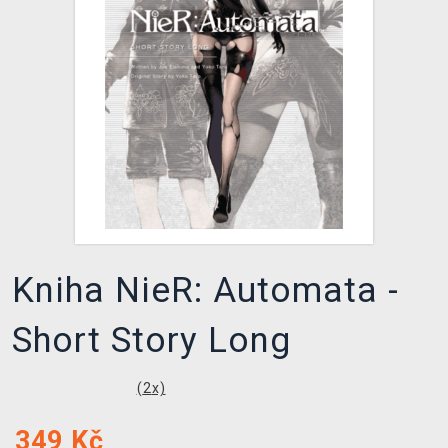
DOPRAVA
XZONE KLUB
TCG & BOARDGAME HUB
VÝKUP HER (BAZAR)
Kniha NieR: Automata -
Short Story Long
(
2
x)
349
Kč