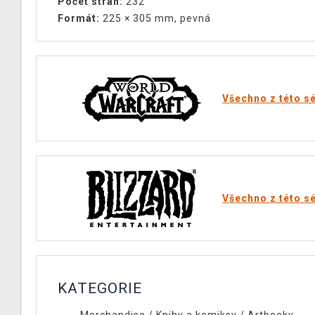
Počet stran:
232
Formát:
225 × 305 mm, pevná
Všechno z této sé
Všechno z této sé
KATEGORIE