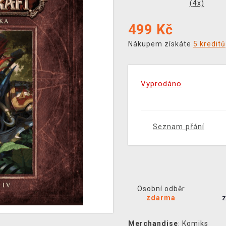
(
4
x)
499
Kč
Nákupem získáte
5 kreditů
Vyprodáno
Seznam přání
Osobní odběr
zdarma
Merchandise
:
Komiks