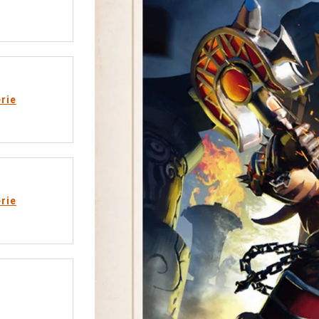
rie
rie