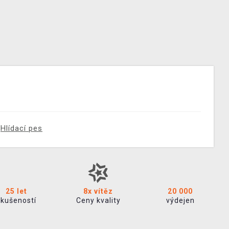
Hlídací pes
25 let
8x vítěz
20 000
zkušeností
Ceny kvality
výdejen