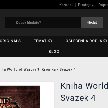
Kontakt
Prodejny
Dopr
Výkup her (bazar)
Hledat
ORIGINALS
TÉMATIKY
OBLEČENÍ A DOPLŇKY
BLOG
iha World of Warcraft: Kronika - Svazek 4
Kniha World
Svazek 4