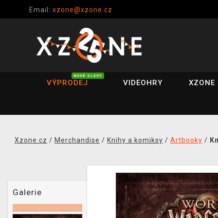
Email:
xzone@xzone.cz
NOVÉ SLEVY
VÝPRODEJ
VIDEOHRY
XZONE 
Xzone.cz
/
Merchandise
/
Knihy a komiksy
/
Artbooky
/
Kn
Galerie