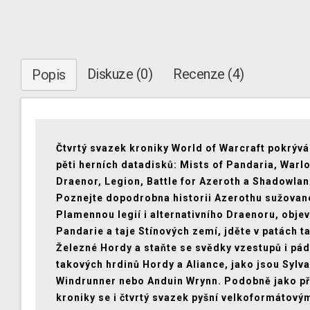
Diskuze (0)
Recenze (4)
Popis
Čtvrtý svazek kroniky World of Warcraft pokrývá
pěti herních datadisků: Mists of Pandaria, Warl
Draenor, Legion, Battle for Azeroth a Shadowlan
Poznejte dopodrobna historii Azerothu sužova
Plamennou legií i alternativního Draenoru, objev
Pandarie a taje Stínových zemí, jděte v patách t
Železné Hordy a staňte se svědky vzestupů i pá
takových hrdinů Hordy a Aliance, jako jsou Sylv
Windrunner nebo Anduin Wrynn. Podobně jako p
kroniky se i čtvrtý svazek pyšní velkoformátový