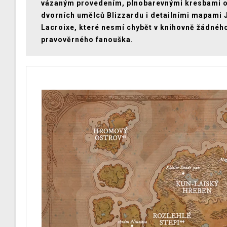
vázaným provedením, plnobarevnými kresbami 
dvorních umělců Blizzardu i detailními mapami
Lacroixe, které nesmí chybět v knihovně žádnéh
pravověrného fanouška.