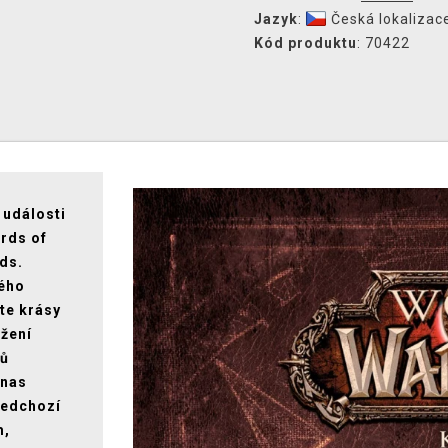
Jazyk
:
Česká lokalizac
Kód produktu
: 70422
 události
ords of
ds.
ného
te krásy
ažení
dů
anas
ředchozí
m,