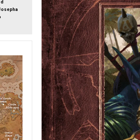
od
 Josepha
o