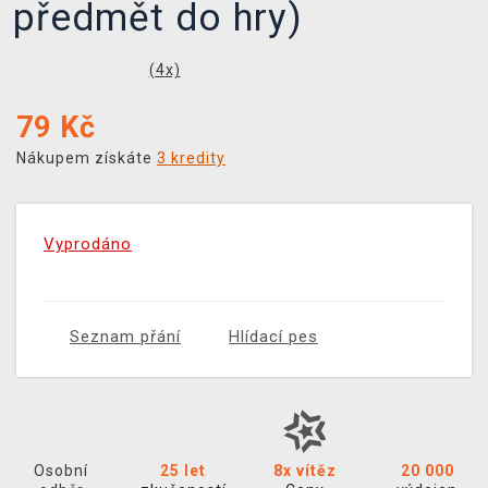
předmět do hry)
(
4
x)
79
Kč
Nákupem získáte
3 kredity
Vyprodáno
Seznam přání
Hlídací pes
Osobní
25 let
8x vítěz
20 000