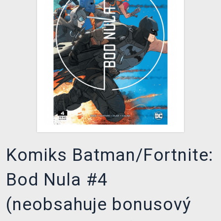
DOPRAVA
XZONE KLUB
TCG & BOARDGAME HUB
VÝKUP HER (BAZAR)
Komiks Batman/Fortnite:
Bod Nula #4
(neobsahuje bonusový