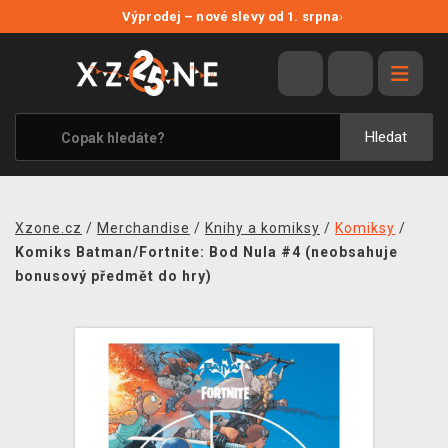
NOVÉ SLEVY
Výprodej – nové slevy od 1. srpna
›
VÝPRODEJ
VIDEOHRY
XZONE ORIGINALS
Hledat
TÉMATIKY
OBLEČENÍ A DOPLŇKY
Xzone.cz
/
Merchandise
/
Knihy a komiksy
/
Komiksy
/
MERCHANDISE
Komiks Batman/Fortnite: Bod Nula #4 (neobsahuje
bonusový předmět do hry)
SPOLEČENSKÉ HRY
BLOG
KONTAKT
PRODEJNY