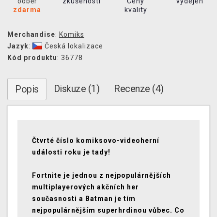
odběr
zkušeností
Ceny
výdejen
zdarma
kvality
Merchandise
:
Komiks
Jazyk
:
Česká lokalizace
Kód produktu
: 36778
Diskuze (1)
Recenze (4)
Popis
Čtvrté číslo komiksovo-videoherní
události roku je tady!
Fortnite je jednou z nejpopulárnějších
multiplayerových akčních her
současnosti a Batman je tím
nejpopulárnějším superhrdinou vůbec. Co