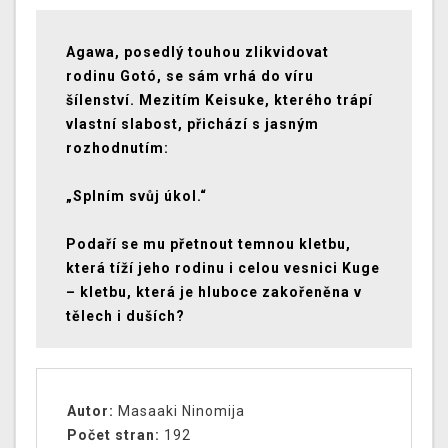
Agawa, posedlý touhou zlikvidovat
rodinu Gotó, se sám vrhá do víru
šílenství. Mezitím Keisuke, kterého trápí
vlastní slabost, přichází s jasným
rozhodnutím:
„Splním svůj úkol.“
Podaří se mu přetnout temnou kletbu,
která tíží jeho rodinu i celou vesnici Kuge
– kletbu, která je hluboce zakořeněna v
tělech i duších?
Autor:
Masaaki Ninomija
Počet stran:
192