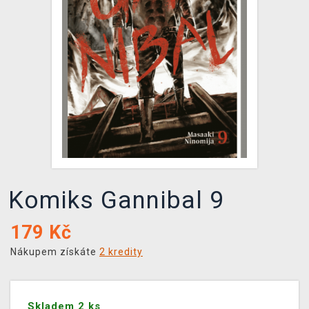
DOPRAVA
XZONE KLUB
TCG & BOARDGAME HUB
VÝKUP HER (BAZAR)
Komiks Gannibal 9
179
Kč
Nákupem získáte
2 kredity
Skladem 2 ks