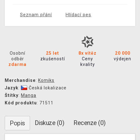
Seznam přání
Hlídací pes
Osobní
25 let
8x vítěz
20 000
odběr
zkušeností
Ceny
výdejen
zdarma
kvality
Merchandise
:
Komiks
Jazyk
:
Česká lokalizace
Štítky
:
Manga
Kód produktu
: 71511
Diskuze (0)
Recenze (0)
Popis