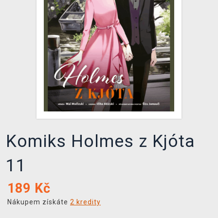
DOPRAVA
XZONE KLUB
TCG & BOARDGAME HUB
VÝKUP HER (BAZAR)
Komiks Holmes z Kjóta
11
189
Kč
Nákupem získáte
2 kredity