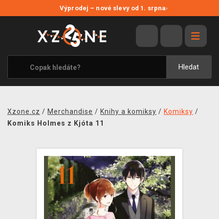
NOVÉ SLEVY
Výprodej – nové slevy od 1. srpna
›
VÝPRODEJ
VIDEOHRY
XZONE ORIGINALS
Hledat
TÉMATIKY
OBLEČENÍ A DOPLŇKY
Xzone.cz
/
Merchandise
/
Knihy a komiksy
/
Komiksy
/
MERCHANDISE
Komiks Holmes z Kjóta 11
SPOLEČENSKÉ HRY
BLOG
KONTAKT
PRODEJNY