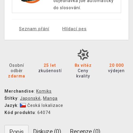
objednávka jde automaticky
do slosování.
Seznam přání
Hlídací pes
Osobní
25 let
8x vítěz
20 000
odběr
zkušeností
Ceny
výdejen
zdarma
kvality
Merchandise
:
Komiks
Štítky
:
Japonské
,
Manga
Jazyk
:
Česká lokalizace
Kód produktu
: 64074
Diskuze (0)
Recenze (0)
Popis