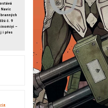
dostává
. Navíc
 Obranných
džú č. 9
hinomiyi –
 i přes
rie