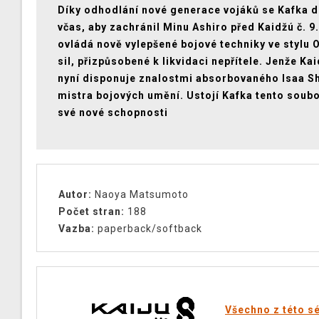
Díky odhodlání nové generace vojáků se Kafka 
včas, aby zachránil Minu Ashiro před Kaidžú č. 9
ovládá nově vylepšené bojové techniky ve stylu
sil, přizpůsobené k likvidaci nepřítele. Jenže Kai
nyní disponuje znalostmi absorbovaného Isaa S
mistra bojových umění. Ustojí Kafka tento souboj
své nové schopnosti
Autor:
Naoya Matsumoto
Počet stran:
188
Vazba:
paperback/softback
Všechno z této sé