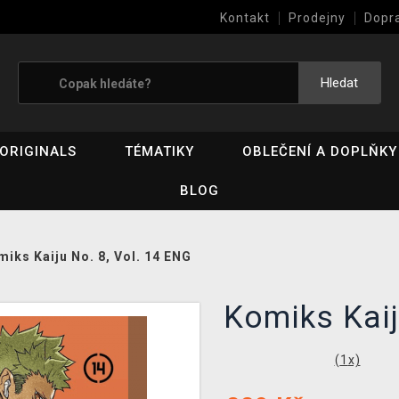
Kontakt
Prodejny
Dopr
Výkup her (bazar)
Hledat
ORIGINALS
TÉMATIKY
OBLEČENÍ A DOPLŇKY
BLOG
miks Kaiju No. 8, Vol. 14 ENG
Komiks Kaij
(
1
x)