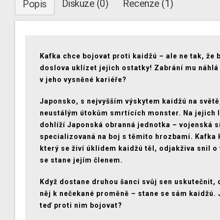
Diskuze (0)
Recenze (1)
Popis
Kafka chce bojovat proti kaidžú – ale ne tak, že
doslova uklízet jejich ostatky! Zabrání mu náhl
v jeho vysněné kariéře?
Japonsko, s nejvyšším výskytem kaidžú na světě,
neustálým útokům smrtících monster. Na jejich l
dohlíží Japonská obranná jednotka – vojenská s
specializovaná na boj s těmito hrozbami. Kafka 
který se živí úklidem kaidžú těl, odjakživa snil o
se stane jejím členem.
Když dostane druhou šanci svůj sen uskutečnit, 
něj k nečekané proměně – stane se sám kaidžú.
teď proti nim bojovat?