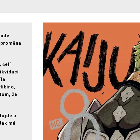
 bude
á proměna
 čelí
ikvidaci
íla
Hibino,
 tom, že
dojde u
 Jak má