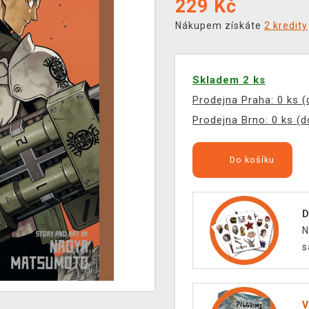
229
Kč
Nákupem získáte
2 kredity
Skladem 2 ks
Prodejna Praha: 0 ks 
Prodejna Brno: 0 ks (
Do košíku
D
N
s
V