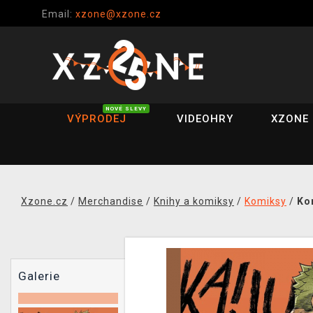
Email:
xzone@xzone.cz
NOVÉ SLEVY
VÝPRODEJ
VIDEOHRY
XZONE 
Xzone.cz
/
Merchandise
/
Knihy a komiksy
/
Komiksy
/
Ko
Galerie