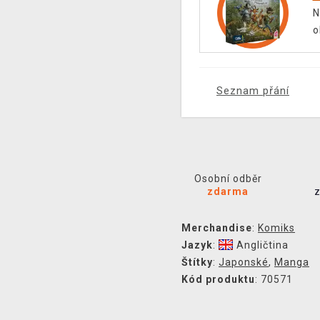
N
o
Seznam přání
Osobní odběr
zdarma
Merchandise
:
Komiks
Jazyk
:
Angličtina
Štítky
:
Japonské
,
Manga
Kód produktu
: 70571