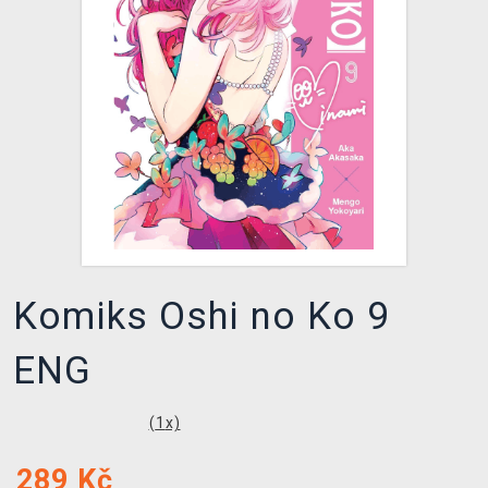
DOPRAVA
XZONE KLUB
TCG & BOARDGAME HUB
VÝKUP HER (BAZAR)
Komiks Oshi no Ko 9
ENG
(
1
x)
289
Kč