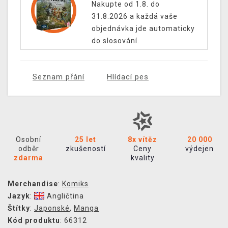
Nakupte od 1.8. do
31.8.2026 a každá vaše
objednávka jde automaticky
do slosování.
Seznam přání
Hlídací pes
Osobní
25 let
8x vítěz
20 000
odběr
zkušeností
Ceny
výdejen
zdarma
kvality
Merchandise
:
Komiks
Jazyk
:
Angličtina
Štítky
:
Japonské
,
Manga
Kód produktu
: 66312