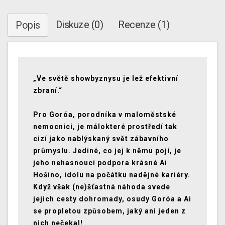
Diskuze (0)
Recenze (1)
Popis
„Ve světě showbyznysu je lež efektivní
zbraní.“
Pro Goróa, porodníka v maloměstské
nemocnici, je málokteré prostředí tak
cizí jako nablýskaný svět zábavního
průmyslu. Jediné, co jej k němu pojí, je
jeho nehasnoucí podpora krásné Ai
Hošino, idolu na počátku nadějné kariéry.
Když však (ne)šťastná náhoda svede
jejich cesty dohromady, osudy Goróa a Ai
se propletou způsobem, jaký ani jeden z
nich nečekal!