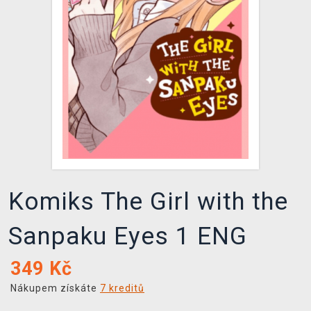
DOPRAVA
XZONE KLUB
TCG & BOARDGAME HUB
VÝKUP HER (BAZAR)
Komiks The Girl with the
Sanpaku Eyes 1 ENG
349
Kč
Nákupem získáte
7 kreditů