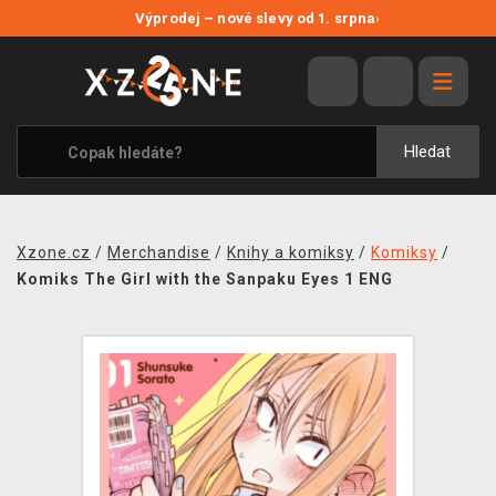
NOVÉ SLEVY
Výprodej – nové slevy od 1. srpna
›
VÝPRODEJ
VIDEOHRY
XZONE ORIGINALS
Hledat
TÉMATIKY
OBLEČENÍ A DOPLŇKY
Xzone.cz
/
Merchandise
/
Knihy a komiksy
/
Komiksy
/
MERCHANDISE
Komiks The Girl with the Sanpaku Eyes 1 ENG
SPOLEČENSKÉ HRY
BLOG
KONTAKT
PRODEJNY