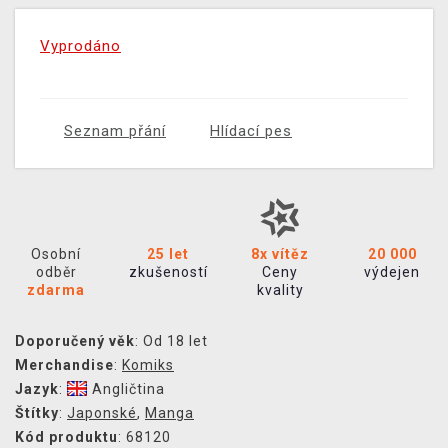
Vyprodáno
Seznam přání
Hlídací pes
Osobní
25 let
8x vítěz
20 000
odběr
zkušeností
Ceny
výdejen
zdarma
kvality
Doporučený věk
: Od 18 let
Merchandise
:
Komiks
Jazyk
:
Angličtina
Štítky
:
Japonské
,
Manga
Kód produktu
: 68120