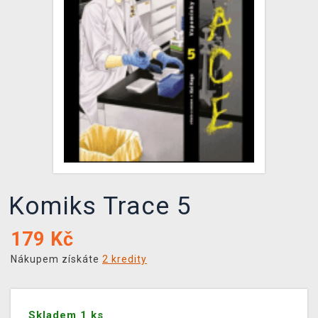
DOPRAVA
XZONE KLUB
TCG & BOARDGAME HUB
VÝKUP HER (BAZAR)
Komiks Trace 5
179
Kč
Nákupem získáte
2 kredity
Skladem 1 ks