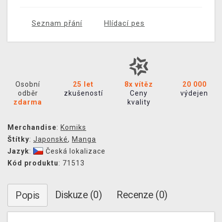
Seznam přání
Hlídací pes
Osobní
25 let
8x vítěz
20 000
odběr
zkušeností
Ceny
výdejen
zdarma
kvality
Merchandise
:
Komiks
Štítky
:
Japonské
,
Manga
Jazyk
:
Česká lokalizace
Kód produktu
: 71513
Diskuze (0)
Recenze (0)
Popis