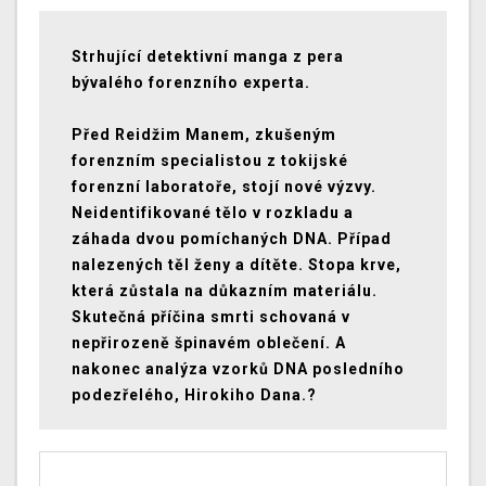
Strhující detektivní manga z pera
bývalého forenzního experta.
Před Reidžim Manem, zkušeným
forenzním specialistou z tokijské
forenzní laboratoře, stojí nové výzvy.
Neidentifikované tělo v rozkladu a
záhada dvou pomíchaných DNA. Případ
nalezených těl ženy a dítěte. Stopa krve,
která zůstala na důkazním materiálu.
Skutečná příčina smrti schovaná v
nepřirozeně špinavém oblečení. A
nakonec analýza vzorků DNA posledního
podezřelého, Hirokiho Dana.
?