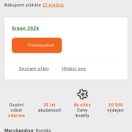
Nákupem získáte
22 kreditů
Srpen 2026
Předobjednat
Seznam přání
Hlídací pes
Osobní
25 let
8x vítěz
20 000
odběr
zkušeností
Ceny
výdejen
zdarma
kvality
Merchandise
:
Komiks