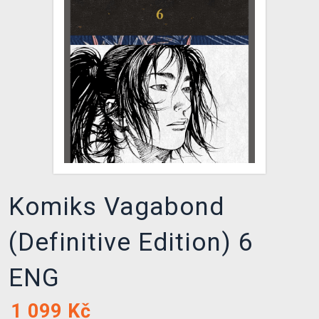
DOPRAVA
XZONE KLUB
TCG & BOARDGAME HUB
VÝKUP HER (BAZAR)
Komiks Vagabond
(Definitive Edition) 6
ENG
1 099
Kč