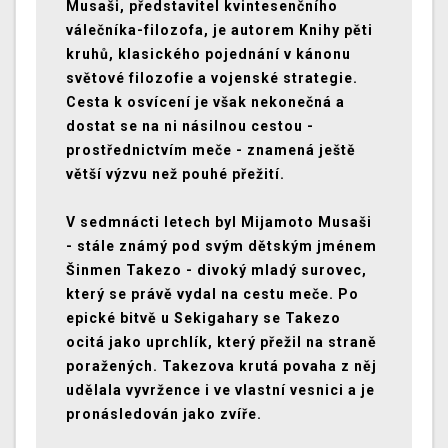
Musaši, představitel kvintesenčního
válečníka-filozofa, je autorem Knihy pěti
kruhů, klasického pojednání v kánonu
světové filozofie a vojenské strategie.
Cesta k osvícení je však nekonečná a
dostat se na ni násilnou cestou -
prostřednictvím meče - znamená ještě
větší výzvu než pouhé přežití.
V sedmnácti letech byl Mijamoto Musaši
- stále známý pod svým dětským jménem
Šinmen Takezo - divoký mladý surovec,
který se právě vydal na cestu meče. Po
epické bitvě u Sekigahary se Takezo
ocitá jako uprchlík, který přežil na straně
poražených. Takezova krutá povaha z něj
udělala vyvržence i ve vlastní vesnici a je
pronásledován jako zvíře.