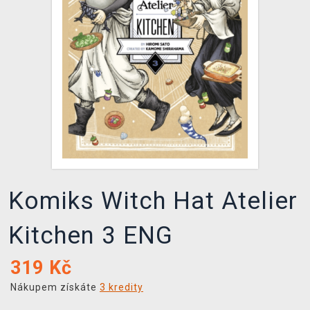
DOPRAVA
XZONE KLUB
TCG & BOARDGAME HUB
VÝKUP HER (BAZAR)
Komiks Witch Hat Atelier
Kitchen 3 ENG
319
Kč
Nákupem získáte
3 kredity