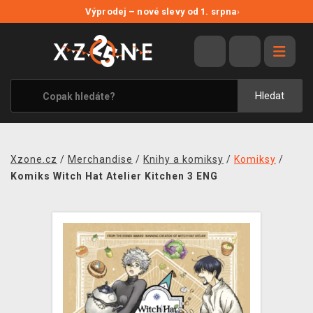
NOVÉ SLEVY
Výprodej – nové slevy od 1. srpna
›
VÝPRODEJ
VIDEOHRY
XZONE ORIGINALS
Hledat
TÉMATIKY
OBLEČENÍ A DOPLŇKY
Xzone.cz
/
Merchandise
/
Knihy a komiksy
/
Komiksy
/
MERCHANDISE
Komiks Witch Hat Atelier Kitchen 3 ENG
SPOLEČENSKÉ HRY
BLOG
KONTAKT
PRODEJNY