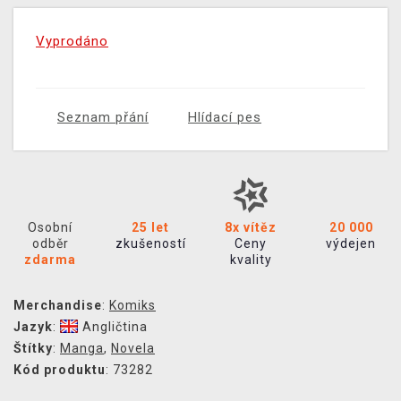
Vyprodáno
Seznam přání
Hlídací pes
Osobní
25 let
8x vítěz
20 000
odběr
zkušeností
Ceny
výdejen
zdarma
kvality
Merchandise
:
Komiks
Jazyk
:
Angličtina
Štítky
:
Manga
,
Novela
Kód produktu
: 73282