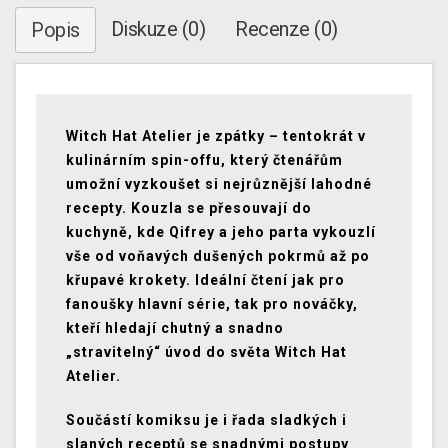
Diskuze (0)
Recenze (0)
Popis
Witch Hat Atelier je zpátky – tentokrát v
kulinárním spin-offu, který čtenářům
umožní vyzkoušet si nejrůznější lahodné
recepty. Kouzla se přesouvají do
kuchyně, kde Qifrey a jeho parta vykouzlí
vše od voňavých dušených pokrmů až po
křupavé krokety. Ideální čtení jak pro
fanoušky hlavní série, tak pro nováčky,
kteří hledají chutný a snadno
„stravitelný“ úvod do světa Witch Hat
Atelier.
Součástí komiksu je i řada sladkých i
slaných receptů se snadnými postupy