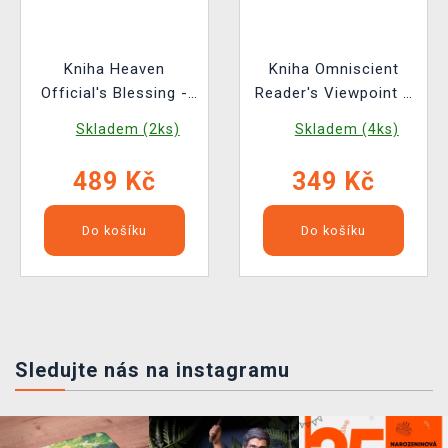
Kniha Heaven
Kniha Omniscient
Official's Blessing -
Reader's Viewpoint 3
Tian Guan Ci Fu
ENG
Skladem (2ks)
Skladem (4ks)
Volume 1 ENG
489 Kč
349 Kč
Do košíku
Do košíku
Sledujte nás na instagramu