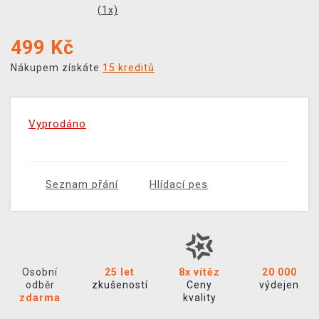
(
1
x)
499
Kč
Nákupem získáte
15 kreditů
Vyprodáno
Seznam přání
Hlídací pes
Osobní
25 let
8x vítěz
20 000
odběr
zkušeností
Ceny
výdejen
zdarma
kvality