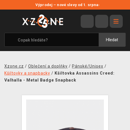
NOVÉ SLEVY
Výprodej – nové slevy od 1. srpna
›
VÝPRODEJ
VIDEOHRY
XZONE ORIGINALS
Hledat
TÉMATIKY
OBLEČENÍ A DOPLŇKY
Xzone.cz
/
Oblečení a doplňky
/
Pánské/Unisex
/
MERCHANDISE
Kšiltovky a snapbacky
/
Kšiltovka Assassins Creed:
Valhalla - Metal Badge Snapback
SPOLEČENSKÉ HRY
BLOG
KONTAKT
PRODEJNY