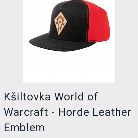
DOPRAVA
XZONE KLUB
TCG & BOARDGAME HUB
VÝKUP HER (BAZAR)
Kšiltovka World of
Warcraft - Horde Leather
Emblem