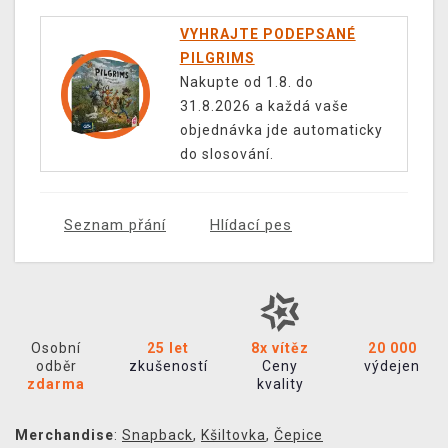
VYHRAJTE PODEPSANÉ
PILGRIMS
Nakupte od 1.8. do
31.8.2026 a každá vaše
objednávka jde automaticky
do slosování.
Seznam přání
Hlídací pes
Osobní
25 let
8x vítěz
20 000
odběr
zkušeností
Ceny
výdejen
zdarma
kvality
Merchandise
:
Snapback
,
Kšiltovka
,
Čepice