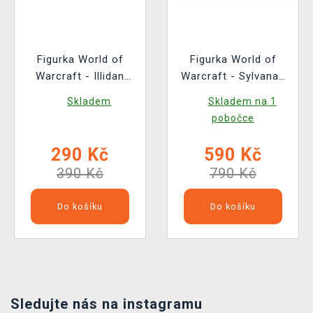
Figurka World of
Figurka World of
Warcraft - Illidan
Warcraft - Sylvanas
(Funko POP! Games
Chase (Funko POP!
Skladem
Skladem na 1
1101)
Games 990)
pobočce
290 Kč
590 Kč
390 Kč
790 Kč
Do košíku
Do košíku
Sledujte nás na instagramu