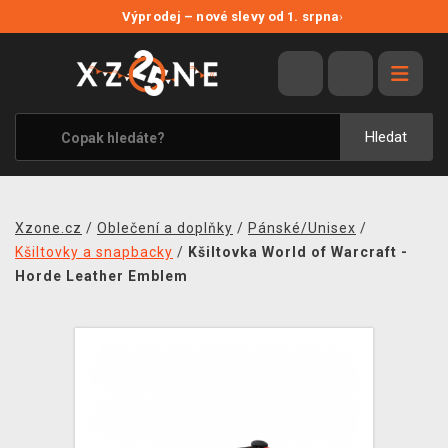
NOVÉ SLEVY
Výprodej – nové slevy od 1. srpna
›
VÝPRODEJ
VIDEOHRY
XZONE ORIGINALS
Hledat
TÉMATIKY
OBLEČENÍ A DOPLŇKY
Xzone.cz
/
Oblečení a doplňky
/
Pánské/Unisex
/
MERCHANDISE
Kšiltovky a snapbacky
/
Kšiltovka World of Warcraft -
Horde Leather Emblem
SPOLEČENSKÉ HRY
BLOG
KONTAKT
PRODEJNY