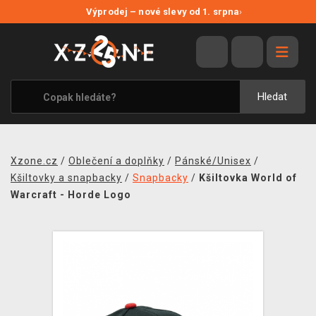
NOVÉ SLEVY
Výprodej – nové slevy od 1. srpna
›
VÝPRODEJ
VIDEOHRY
XZONE ORIGINALS
Hledat
TÉMATIKY
OBLEČENÍ A DOPLŇKY
Xzone.cz
/
Oblečení a doplňky
/
Pánské/Unisex
/
MERCHANDISE
Kšiltovky a snapbacky
/
Snapbacky
/
Kšiltovka World of
Warcraft - Horde Logo
SPOLEČENSKÉ HRY
BLOG
KONTAKT
PRODEJNY