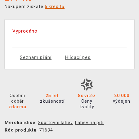
Nákupem získáte
6 kreditů
Vyprodáno
Seznam přání
Hlídací pes
Osobní
25 let
8x vítěz
20 000
odběr
zkušeností
Ceny
výdejen
zdarma
kvality
Merchandise
:
Sportovní láhev
,
Láhev na pití
Kód produktu
: 71634