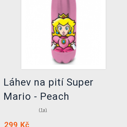
DOPRAVA
XZONE KLUB
TCG & BOARDGAME HUB
VÝKUP HER (BAZAR)
Láhev na pití Super
Mario - Peach
(
1
x)
299
Kč