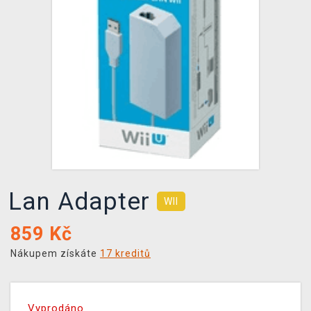
DOPRAVA
XZONE KLUB
TCG & BOARDGAME HUB
VÝKUP HER (BAZAR)
Lan Adapter
WII
859
Kč
Nákupem získáte
17 kreditů
Vyprodáno