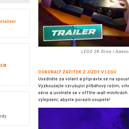
 stažení
LEGO 2K Drive | Aweso
rie
DOKONALÝ ZÁŽITEK Z JÍZDY V LEGU
Usedněte za volant a připravte se na spou
Vyzkoušejte vzrušující příběhový režim, vr
série a uvolněte se v offthe-wall minihrách.
vylepšení, abyste porazili soupeře!
ody