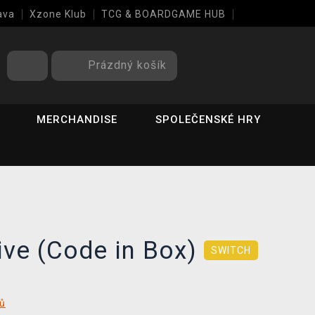
ava
Xzone Klub
TCG & BOARDGAME HUB
Prázdný košík
MERCHANDISE
SPOLEČENSKÉ HRY
ive (Code in Box)
SWITCH
tů