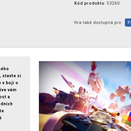
Kód produktu
: 53260
Hra také dostupná pro:
P
ného
 stavte si
 v boji o
rive vám
ost a
odních
te
é