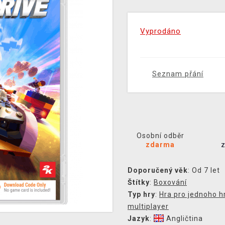
Vyprodáno
Seznam přání
Osobní odběr
zdarma
Doporučený věk
: Od 7 let
Štítky
:
Boxování
Typ hry
:
Hra pro jednoho h
multiplayer
Jazyk
:
Angličtina