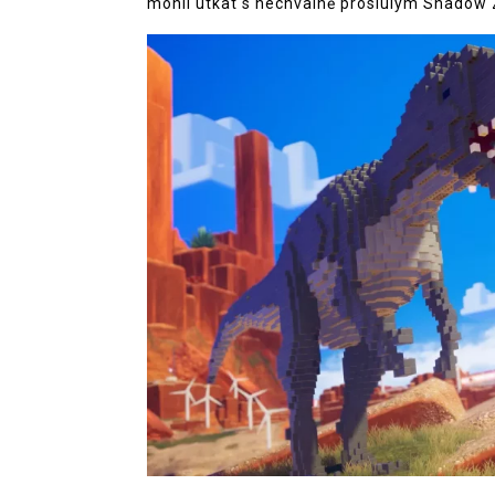
mohli utkat s nechvalně proslulým Shadow 