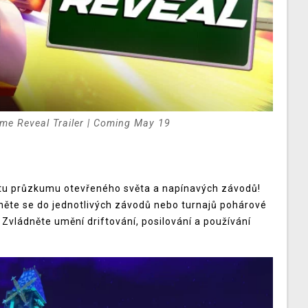
me Reveal Trailer | Coming May 19
stu průzkumu otevřeného světa a napínavých závodů!
hněte se do jednotlivých závodů nebo turnajů pohárové
 Zvládněte umění driftování, posilování a používání