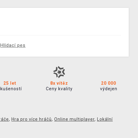
Hlídací pes
25 let
8x vítěz
20 000
zkušeností
Ceny kvality
výdejen
ráče
,
Hra pro více hráčů
,
Online multiplayer
,
Lokální