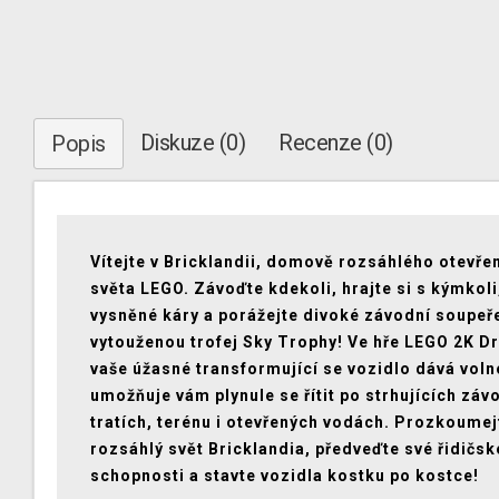
Diskuze (0)
Recenze (0)
Popis
Vítejte v Bricklandii, domově rozsáhlého otevře
světa LEGO. Závoďte kdekoli, hrajte si s kýmkoli,
vysněné káry a porážejte divoké závodní soupeře
vytouženou trofej Sky Trophy! Ve hře LEGO 2K D
vaše úžasné transformující se vozidlo dává voln
umožňuje vám plynule se řítit po strhujících záv
tratích, terénu i otevřených vodách. Prozkoumej
rozsáhlý svět Bricklandia, předveďte své řidičsk
schopnosti a stavte vozidla kostku po kostce!