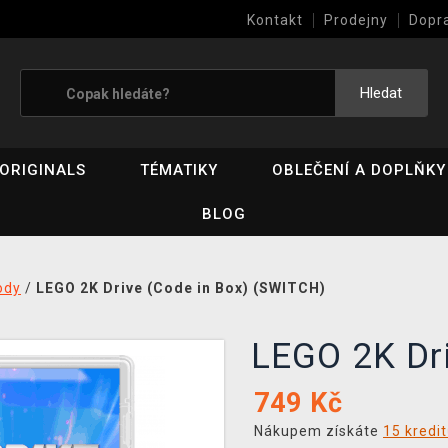
Kontakt
Prodejny
Dopr
Výkup her (bazar)
Hledat
ORIGINALS
TÉMATIKY
OBLEČENÍ A DOPLŇKY
BLOG
ody
/
LEGO 2K Drive (Code in Box) (SWITCH)
LEGO 2K Dr
749
Kč
Nákupem získáte
15 kredi