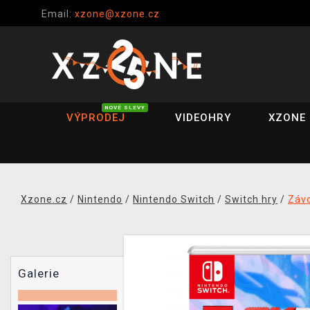
Email:
xzone@xzone.cz
NOVÉ SLEVY
VÝPRODEJ
VIDEOHRY
XZONE 
Xzone.cz
/
Nintendo
/
Nintendo Switch
/
Switch hry
/
Záv
Galerie