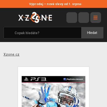
NOVÉ SLEVY
Výprodej – nové slevy od 1. srpna
›
VÝPRODEJ
VIDEOHRY
XZONE ORIGINALS
Hledat
TÉMATIKY
OBLEČENÍ A DOPLŇKY
Xzone.cz
MERCHANDISE
SPOLEČENSKÉ HRY
BLOG
KONTAKT
PRODEJNY