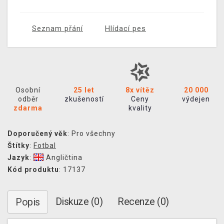
Seznam přání
Hlídací pes
Osobní
25 let
8x vítěz
20 000
odběr
zkušeností
Ceny
výdejen
zdarma
kvality
Doporučený věk
: Pro všechny
Štítky
:
Fotbal
Jazyk
:
Angličtina
Kód produktu
: 17137
Diskuze (0)
Recenze (0)
Popis