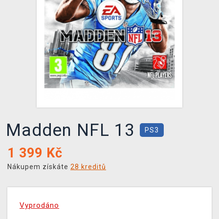
DOPRAVA
XZONE KLUB
TCG & BOARDGAME HUB
VÝKUP HER (BAZAR)
Madden NFL 13
PS3
1 399
Kč
Nákupem získáte
28 kreditů
Vyprodáno