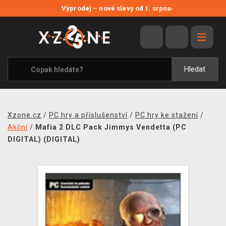
NOVÉ SLEVY
Výprodej – nové slevy od 1. srpna
›
VÝPRODEJ
VIDEOHRY
XZONE ORIGINALS
Hledat
TÉMATIKY
OBLEČENÍ A DOPLŇKY
Xzone.cz
/
PC hry a příslušenství
/
PC hry ke stažení
/
MERCHANDISE
Akční
/
Mafia 2 DLC Pack Jimmys Vendetta (PC
DIGITAL) (DIGITAL)
SPOLEČENSKÉ HRY
BLOG
KONTAKT
PRODEJNY