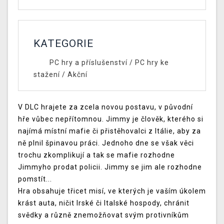
KATEGORIE
PC hry a příslušenství
/
PC hry ke
stažení
/
Akční
V DLC hrajete za zcela novou postavu, v původní
hře vůbec nepřítomnou. Jimmy je člověk, kterého si
najímá místní mafie či přistěhovalci z Itálie, aby za
ně plnil špinavou práci. Jednoho dne se však věci
trochu zkomplikují a tak se mafie rozhodne
Jimmyho prodat policii. Jimmy se jim ale rozhodne
pomstít...
Hra obsahuje třicet misí, ve kterých je vaším úkolem
krást auta, ničit Irské či Italské hospody, chránit
svědky a různě znemožňovat svým protivníkům