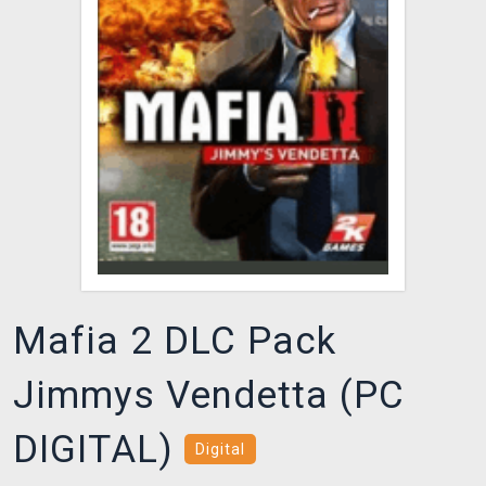
DOPRAVA
XZONE KLUB
TCG & BOARDGAME HUB
VÝKUP HER (BAZAR)
Mafia 2 DLC Pack
Jimmys Vendetta (PC
DIGITAL)
Digital