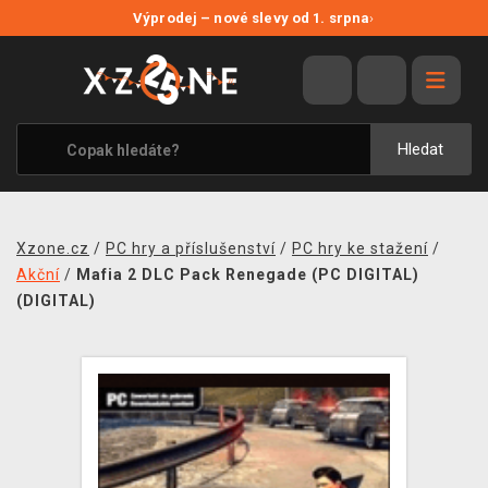
NOVÉ SLEVY
Výprodej – nové slevy od 1. srpna
›
VÝPRODEJ
VIDEOHRY
XZONE ORIGINALS
Hledat
TÉMATIKY
OBLEČENÍ A DOPLŇKY
Xzone.cz
/
PC hry a příslušenství
/
PC hry ke stažení
/
MERCHANDISE
Akční
/
Mafia 2 DLC Pack Renegade (PC DIGITAL)
(DIGITAL)
SPOLEČENSKÉ HRY
BLOG
KONTAKT
PRODEJNY