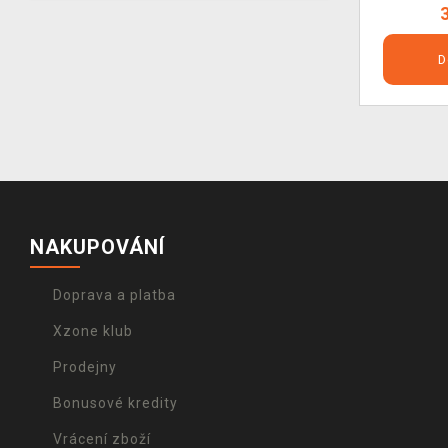
D
NAKUPOVÁNÍ
Doprava a platba
Xzone klub
Prodejny
Bonusové kredity
Vrácení zboží