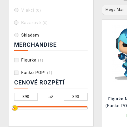
Mega Man
V akci
(0)
Bazarové
(0)
Skladem
MERCHANDISE
Figurka
(1)
Funko POP!
(1)
CENOVÉ ROZPĚTÍ
až
Figurka 
(Funko P