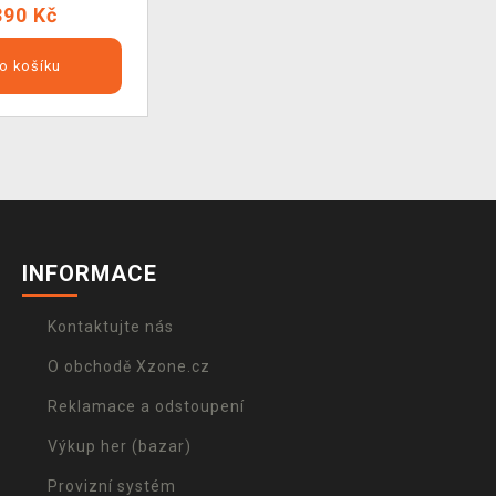
390 Kč
o košíku
INFORMACE
Kontaktujte nás
O obchodě Xzone.cz
Reklamace a odstoupení
Výkup her (bazar)
Provizní systém