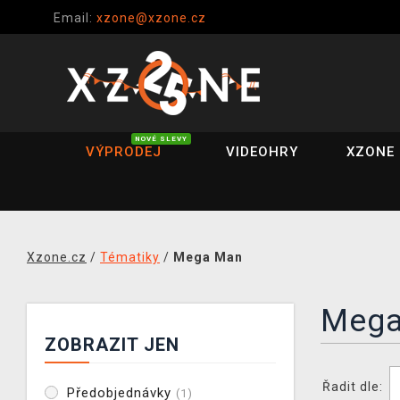
Email:
xzone@xzone.cz
NOVÉ SLEVY
VÝPRODEJ
VIDEOHRY
XZONE 
Xzone.cz
/
Tématiky
/
Mega Man
Mega
ZOBRAZIT JEN
Řadit dle:
Předobjednávky
(1)