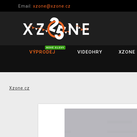
Email:
xzone@xzone.cz
NOVÉ SLEVY
VÝPRODEJ
VIDEOHRY
XZONE 
Xzone.cz