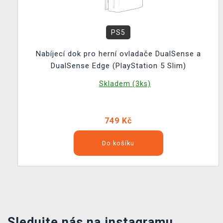
PS5
Nabíjecí dok pro herní ovladače DualSense a
DualSense Edge (PlayStation 5 Slim)
Skladem (3ks)
749 Kč
Do košíku
Sledujte nás na instagramu