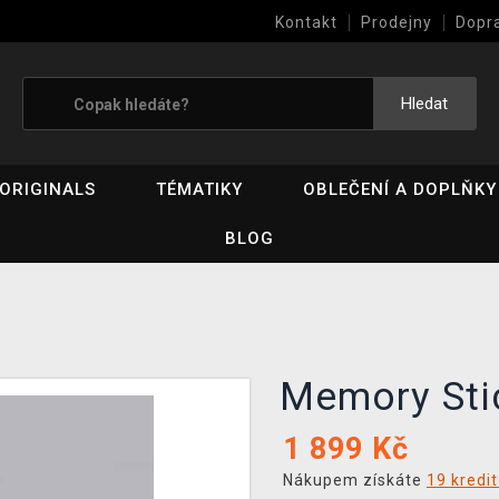
Kontakt
Prodejny
Dopr
Výkup her (bazar)
Hledat
ORIGINALS
TÉMATIKY
OBLEČENÍ A DOPLŇKY
BLOG
Memory Sti
1 899
Kč
Nákupem získáte
19 kredi