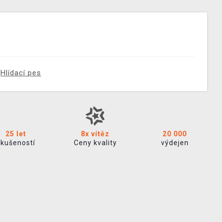
Hlídací pes
25 let
8x vítěz
20 000
zkušeností
Ceny kvality
výdejen