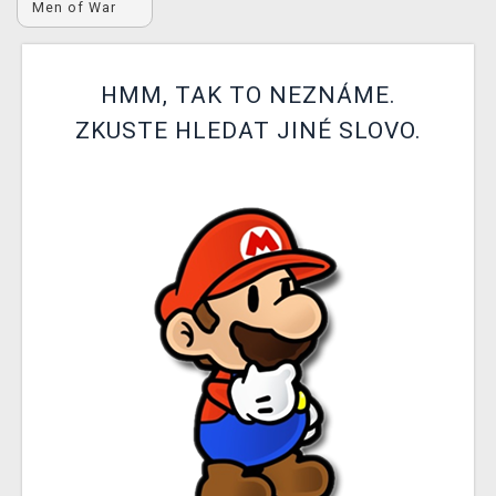
Men of War
DOPRAVA
XZONE KLUB
HMM, TAK TO NEZNÁME.
TCG & BOARDGAME HUB
ZKUSTE HLEDAT JINÉ SLOVO.
VÝKUP HER (BAZAR)