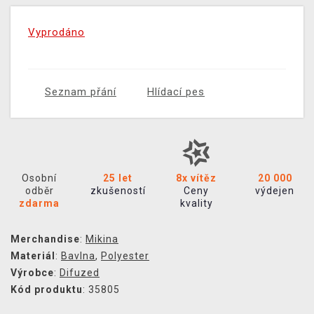
Vyprodáno
Seznam přání
Hlídací pes
Osobní
25 let
8x vítěz
20 000
odběr
zkušeností
Ceny
výdejen
zdarma
kvality
Merchandise
:
Mikina
Materiál
:
Bavlna
,
Polyester
Výrobce
:
Difuzed
Kód produktu
: 35805