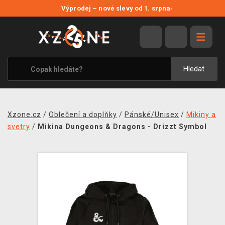
NOVÉ SLEVY
Výprodej – nové slevy od 1. srpna
›
VÝPRODEJ
VIDEOHRY
XZONE ORIGINALS
Hledat
TÉMATIKY
OBLEČENÍ A DOPLŇKY
Xzone.cz
/
Oblečení a doplňky
/
Pánské/Unisex
/
Mikiny a
MERCHANDISE
svetry
/
Mikina Dungeons & Dragons - Drizzt Symbol
SPOLEČENSKÉ HRY
BLOG
KONTAKT
PRODEJNY