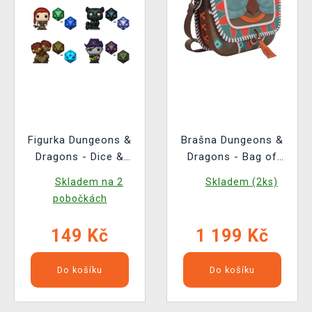
Figurka Dungeons &
Brašna Dungeons &
Dragons - Dice &
Dragons - Bag of
Figure (Funko Bitty
Holding
Skladem na 2
Skladem (2ks)
POP) (náhodný výběr)
pobočkách
149 Kč
1 199 Kč
Do košíku
Do košíku