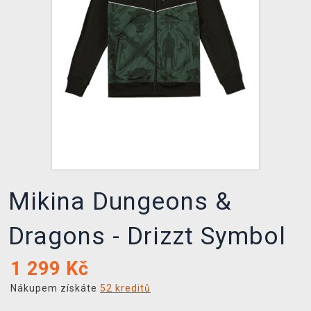
DOPRAVA
XZONE KLUB
TCG & BOARDGAME HUB
VÝKUP HER (BAZAR)
Mikina Dungeons &
Dragons - Drizzt Symbol
1 299
Kč
Nákupem získáte
52 kreditů