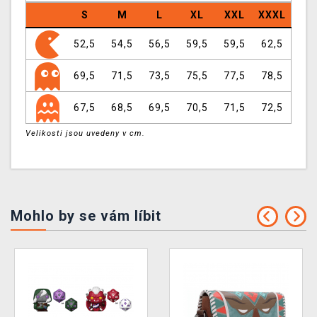
S
M
L
XL
XXL
XXXL
52,5
54,5
56,5
59,5
59,5
62,5
69,5
71,5
73,5
75,5
77,5
78,5
67,5
68,5
69,5
70,5
71,5
72,5
Velikosti jsou uvedeny v cm.
Mohlo by se vám líbit