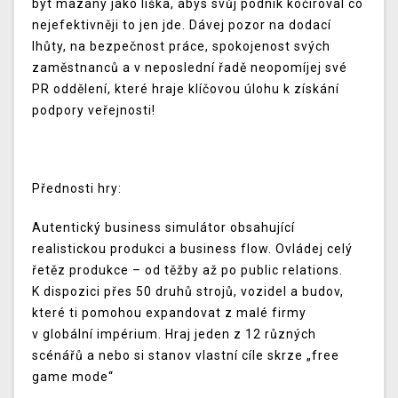
být mazaný jako liška, abys svůj podnik kočíroval co
nejefektivněji to jen jde. Dávej pozor na dodací
lhůty, na bezpečnost práce, spokojenost svých
zaměstnanců a v neposlední řadě neopomíjej své
PR oddělení, které hraje klíčovou úlohu k získání
podpory veřejnosti!
Přednosti hry:
Autentický business simulátor obsahující
realistickou produkci a business flow. Ovládej celý
řetěz produkce – od těžby až po public relations.
K dispozici přes 50 druhů strojů, vozidel a budov,
které ti pomohou expandovat z malé firmy
v globální impérium. Hraj jeden z 12 různých
scénářů a nebo si stanov vlastní cíle skrze „free
game mode“