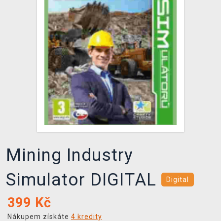
DOPRAVA
XZONE KLUB
TCG & BOARDGAME HUB
VÝKUP HER (BAZAR)
Mining Industry
Simulator DIGITAL
Digital
399
Kč
Nákupem získáte
4 kredity