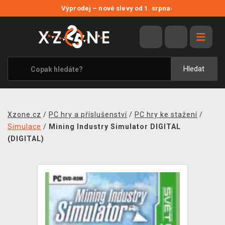
NOVÉ SLEVY
Výprodej – nové slevy od 1. srpna
›
VÝPRODEJ
VIDEOHRY
XZONE ORIGINALS
Hledat
TÉMATIKY
OBLEČENÍ A DOPLŇKY
Xzone.cz
/
PC hry a příslušenství
/
PC hry ke stažení
/
MERCHANDISE
Simulace
/
Mining Industry Simulator DIGITAL
(DIGITAL)
SPOLEČENSKÉ HRY
BLOG
KONTAKT
PRODEJNY