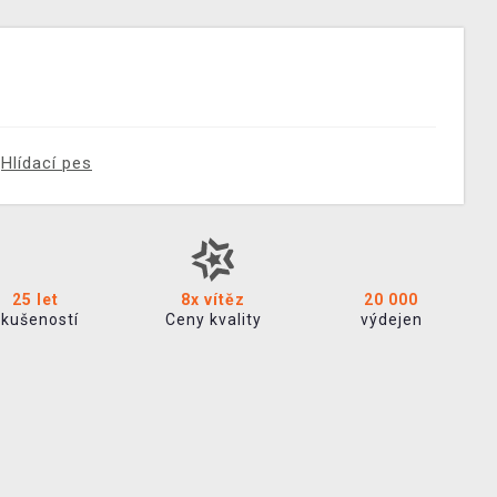
Hlídací pes
25 let
8x vítěz
20 000
zkušeností
Ceny kvality
výdejen