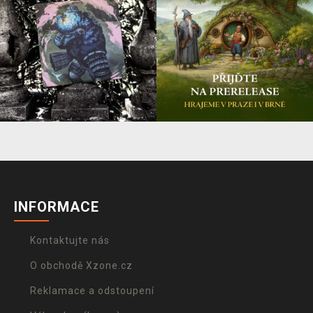
INFORMACE
Kontaktujte nás
O obchodě Xzone.cz
Reklamace a odstoupení