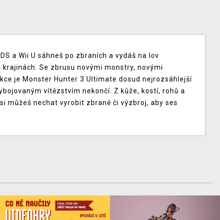
DS a Wii U sáhneš po zbraních a vydáš na lov
h krajinách. Se zbrusu novými monstry, novými
kce je Monster Hunter 3 Ultimate dosud nejrozsáhlejší
ybojovaným vítězstvím nekončí. Z kůže, kostí, rohů a
si můžeš nechat vyrobit zbraně či výzbroj, aby ses