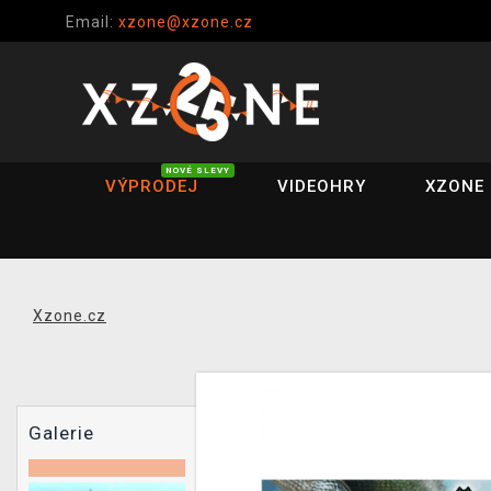
Email:
xzone@xzone.cz
NOVÉ SLEVY
VÝPRODEJ
VIDEOHRY
XZONE 
Xzone.cz
Galerie