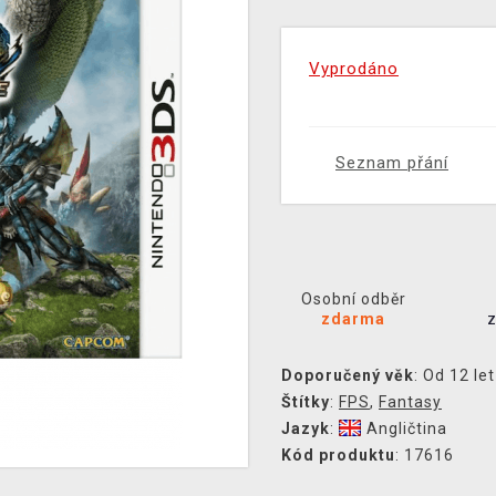
Vyprodáno
Seznam přání
Osobní odběr
zdarma
Doporučený věk
: Od 12 let
Štítky
:
FPS
,
Fantasy
Jazyk
:
Angličtina
Kód produktu
: 17616