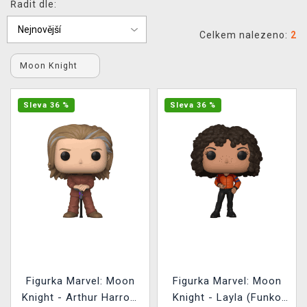
Řadit dle:
DOPRAVA
Celkem nalezeno:
2
XZONE KLUB
Moon Knight
TCG & BOARDGAME HUB
Sleva 36 %
Sleva 36 %
VÝKUP HER (BAZAR)
Figurka Marvel: Moon
Figurka Marvel: Moon
Knight - Arthur Harrow
Knight - Layla (Funko