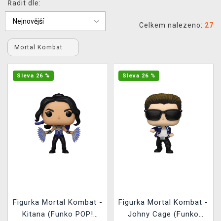
Řadit dle:
DOPRAVA
Celkem nalezeno:
27
XZONE KLUB
Mortal Kombat
TCG & BOARDGAME HUB
Sleva 26 %
Sleva 26 %
VÝKUP HER (BAZAR)
Figurka Mortal Kombat -
Figurka Mortal Kombat -
Kitana (Funko POP!
Johny Cage (Funko