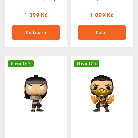
Arcade Game na LP
Game na LP
1 099 Kč
1 099 Kč
Do košíku
Detail
Sleva 26 %
Sleva 26 %