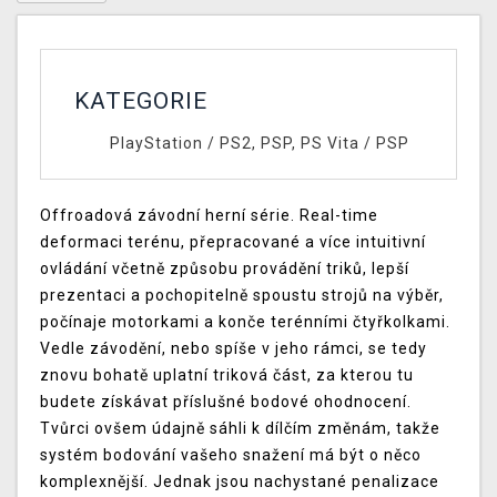
KATEGORIE
PlayStation
/
PS2, PSP, PS Vita
/
PSP
Offroadová závodní herní série. Real-time
deformaci terénu, přepracované a více intuitivní
ovládání včetně způsobu provádění triků, lepší
prezentaci a pochopitelně spoustu strojů na výběr,
počínaje motorkami a konče terénními čtyřkolkami.
Vedle závodění, nebo spíše v jeho rámci, se tedy
znovu bohatě uplatní triková část, za kterou tu
budete získávat příslušné bodové ohodnocení.
Tvůrci ovšem údajně sáhli k dílčím změnám, takže
systém bodování vašeho snažení má být o něco
komplexnější. Jednak jsou nachystané penalizace