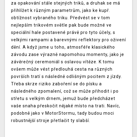
za opakování stále stejných triků, a druhak se má
přihlížet k různým parametrům, jako ke kupř.
obtížnost vybraného triku. Předvést se v tom
nejlepším trikovém světle pak bude možné ve
speciální hale postavené právě pro tyto účely, s
velkými rampami a barevnými reflektory pro oživení
dění. A když jsme u toho, atmosféře klasického
závodu zase výrazně napomohou momenty, jako je
závěrečný ceremoniál s oslavou vítěze. K tomu
ovšem může vést předlouhá cesta na různých
površích tratí s následně odlišným pocitem z jízdy.
Třeba skrze riziko zaboření se do písku a
následného zpomalení, což se může přihodit i po
střetu s velkým drnem, jemuž bude předcházet
vaše snaha přeskočit nějaké místo na trati. Navíc,
podobně jako v MotorStormu, tady budou moci
robustnější stroje přetlačit ty slabší.