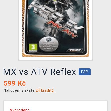
DOPRAVA
XZONE KLUB
TCG & BOARDGAME HUB
VÝKUP HER (BAZAR)
MX vs ATV Reflex
PSP
599
Kč
Nákupem získáte
24 kreditů
Vyprodáno