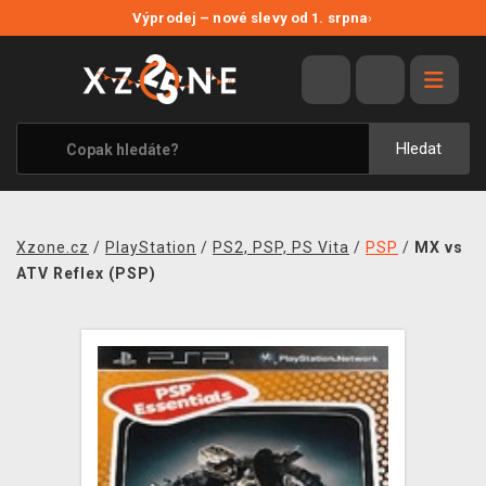
NOVÉ SLEVY
Výprodej – nové slevy od 1. srpna
›
VÝPRODEJ
VIDEOHRY
XZONE ORIGINALS
Hledat
TÉMATIKY
OBLEČENÍ A DOPLŇKY
Xzone.cz
/
PlayStation
/
PS2, PSP, PS Vita
/
PSP
/
MX vs
MERCHANDISE
ATV Reflex (PSP)
SPOLEČENSKÉ HRY
BLOG
KONTAKT
PRODEJNY