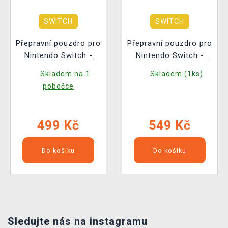
SWITCH
SWITCH
Přepravní pouzdro pro
Přepravní pouzdro pro
Nintendo Switch -
Nintendo Switch -
Hogwarts Legacy
Hogwarts Legacy Big
Skladem na 1
Skladem (1ks)
Golden Snidgets
Logo (Switch & Lite &
pobočce
(Switch & Lite & OLED
OLED Model)
Model)
499 Kč
549 Kč
Do košíku
Do košíku
Sledujte nás na instagramu