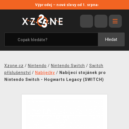
NOVÉ SLEVY
Výprodej – nové slevy od 1. srpna
›
VÝPRODEJ
VIDEOHRY
XZONE ORIGINALS
Hledat
TÉMATIKY
OBLEČENÍ A DOPLŇKY
Xzone.cz
/
Nintendo
/
Nintendo Switch
/
Switch
MERCHANDISE
příslušenství
/
Nabíječky
/
Nabíjecí stojánek pro
Nintendo Switch - Hogwarts Legacy (SWITCH)
SPOLEČENSKÉ HRY
BLOG
KONTAKT
PRODEJNY