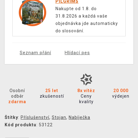
PILGRIMS
Nakupte od 1.8. do
31.8.2026 a každá vaše
objednávka jde automaticky
do slosování.
Seznam přání
Hlídací pes
Osobní
25 let
8x vítěz
20 000
odběr
zkušeností
Ceny
výdejen
zdarma
kvality
Štítky
:
Příslušenství
,
Stojan
,
Nabíječka
Kód produktu
: 53122