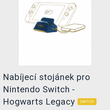
DOPRAVA
XZONE KLUB
TCG & BOARDGAME HUB
VÝKUP HER (BAZAR)
Nabíjecí stojánek pro
Nintendo Switch -
Hogwarts Legacy
SWITCH