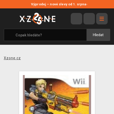
NOVÉ SLEVY
Výprodej – nové slevy od 1. srpna
›
VÝPRODEJ
VIDEOHRY
XZONE ORIGINALS
Hledat
TÉMATIKY
OBLEČENÍ A DOPLŇKY
Xzone.cz
MERCHANDISE
SPOLEČENSKÉ HRY
BLOG
KONTAKT
PRODEJNY