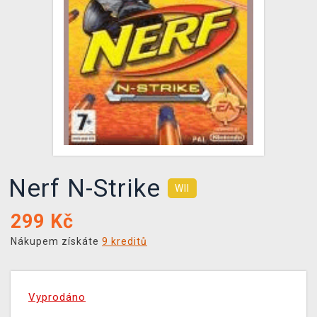
DOPRAVA
XZONE KLUB
TCG & BOARDGAME HUB
VÝKUP HER (BAZAR)
Nerf N-Strike
WII
299
Kč
Nákupem získáte
9 kreditů
Vyprodáno