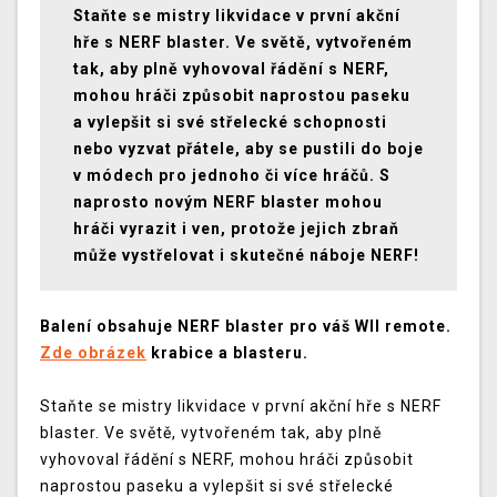
Staňte se mistry likvidace v první akční
hře s NERF blaster. Ve světě, vytvořeném
tak, aby plně vyhovoval řádění s NERF,
mohou hráči způsobit naprostou paseku
a vylepšit si své střelecké schopnosti
nebo vyzvat přátele, aby se pustili do boje
v módech pro jednoho či více hráčů. S
naprosto novým NERF blaster mohou
hráči vyrazit i ven, protože jejich zbraň
může vystřelovat i skutečné náboje NERF!
Balení obsahuje NERF blaster pro váš WII remote.
Zde obrázek
krabice a blasteru.
Staňte se mistry likvidace v první akční hře s NERF
blaster. Ve světě, vytvořeném tak, aby plně
vyhovoval řádění s NERF, mohou hráči způsobit
naprostou paseku a vylepšit si své střelecké