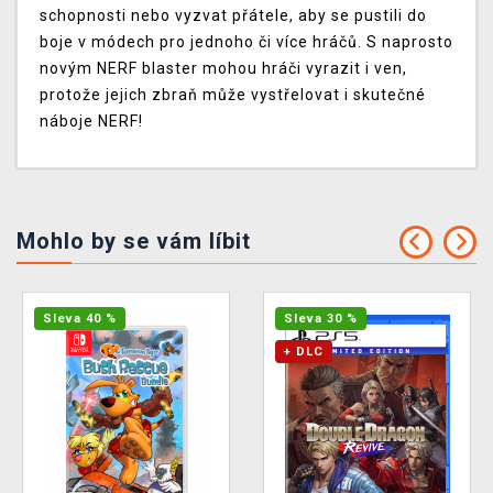
schopnosti nebo vyzvat přátele, aby se pustili do
boje v módech pro jednoho či více hráčů. S naprosto
novým NERF blaster mohou hráči vyrazit i ven,
protože jejich zbraň může vystřelovat i skutečné
náboje NERF!
Mohlo by se vám líbit
Sleva 40 %
Sleva 30 %
+ DLC